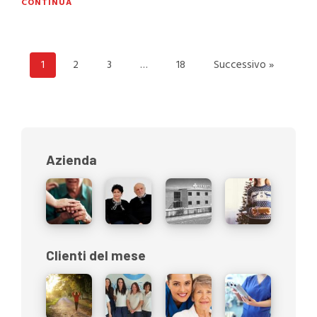
CONTINUA
1
2
3
…
18
Successivo »
Azienda
Clienti del mese