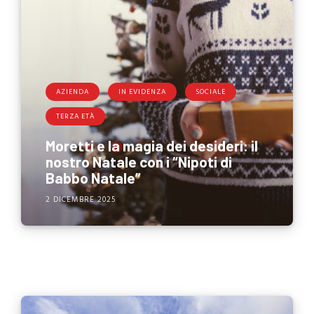
AZIENDA
IN EVIDENZA
SOCIALE
TERZA ETÀ
Moretti e la magia dei desideri: il
nostro Natale con i “Nipoti di
Babbo Natale”
2 DICEMBRE 2025