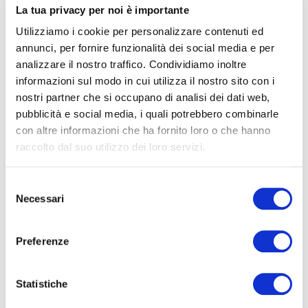
La tua privacy per noi è importante
Utilizziamo i cookie per personalizzare contenuti ed
annunci, per fornire funzionalità dei social media e per
analizzare il nostro traffico. Condividiamo inoltre
informazioni sul modo in cui utilizza il nostro sito con i
nostri partner che si occupano di analisi dei dati web,
pubblicità e social media, i quali potrebbero combinarle
con altre informazioni che ha fornito loro o che hanno
raccolto dal suo utilizzo dei loro servizi.
Selezione
Kit diagnostico per la casa: gli strumenti
Necessari
del
essenziali per il controllo della salute
consenso
11 SETTEMBRE 2025
Preferenze
Prendersi cura della salute dei propri cari è un gesto
d’amore che si compie ogni giorno, anche tra le mura di
Statistiche
casa. Significa garantire loro …