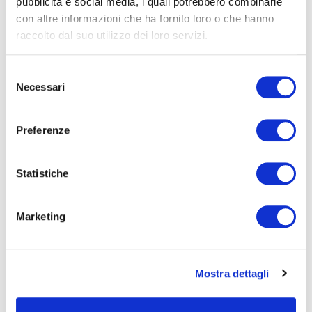
pubblicità e social media, i quali potrebbero combinarle
Professional Diagnostic
con altre informazioni che ha fornito loro o che hanno
Technologies
raccolto dal suo utilizzo dei loro servizi.
Selezione
Necessari
del
consenso
Social
Preferenze
Statistiche
Territory
Marketing
Mostra dettagli
The Pepitosa column