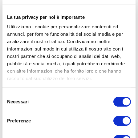
La tua privacy per noi è importante
Alzi la mano chi, con qualche disabilità motoria, è stato
ad un concerto o ad una manifestazione pubblica ed è
Utilizziamo i cookie per personalizzare contenuti ed
filato tutto liscio dall’inizio alla fine.
annunci, per fornire funzionalità dei social media e per
analizzare il nostro traffico. Condividiamo inoltre
informazioni sul modo in cui utilizza il nostro sito con i
Io tengo giù entrambe le mani e fingo indifferenza alla
nostri partner che si occupano di analisi dei dati web,
domanda.
Ogni volta che azzardo l’idea di
pubblicità e social media, i quali potrebbero combinarle
partecipare a qualche concerto è una lotta
con altre informazioni che ha fornito loro o che hanno
continua
: dall’acquisto dei biglietti, all’accessibilità della
raccolto dal suo utilizzo dei loro servizi.
struttura, ai dettami della sicurezza fino a godermi
l’evento in autonomia.
Selezione
Necessari
del
Si trasforma quasi sempre in un percorso ad ostacoli e la
consenso
vittoria non è mai scontata. È capitato poco tempo fa,
Preferenze
chiudendo l’anno in un concerto dei Subsonica in piazza
della mia città. Serata rovinata: l’area disabili cosiddetta