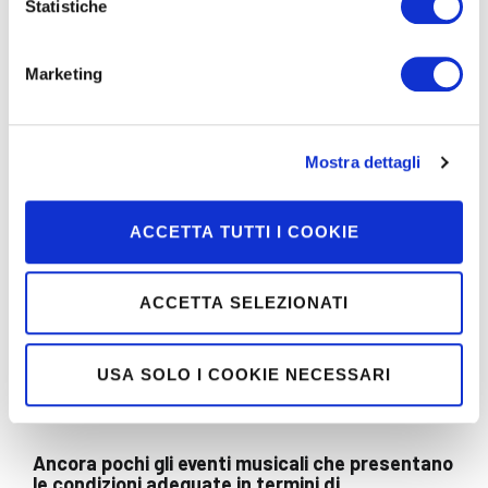
“sicura” non permette mai di vivere l’evento in mezzo agli
Statistiche
altri e, ancora peggio, non ti fa vedere il motivo per cui
hai pagato il biglietto.
Marketing
Mostra dettagli
ACCETTA TUTTI I COOKIE
ACCETTA SELEZIONATI
USA SOLO I COOKIE NECESSARI
Ancora pochi gli eventi musicali che presentano
le condizioni adeguate in termini di