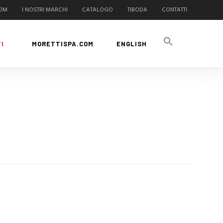
COM
I NOSTRI MARCHI
CATALOGO
TIBODA
CONTATTI
I
MORETTISPA.COM
ENGLISH