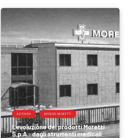
AZIENDA
MONDO MORETTI
L’evoluzione dei prodotti Moretti
S.p.A.: dagli strumenti medicali