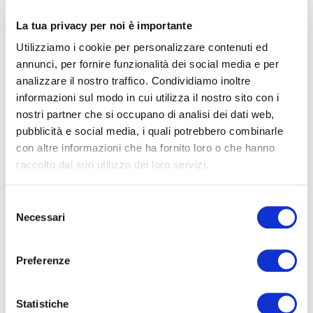
La tua privacy per noi è importante
Utilizziamo i cookie per personalizzare contenuti ed
annunci, per fornire funzionalità dei social media e per
analizzare il nostro traffico. Condividiamo inoltre
informazioni sul modo in cui utilizza il nostro sito con i
nostri partner che si occupano di analisi dei dati web,
pubblicità e social media, i quali potrebbero combinarle
con altre informazioni che ha fornito loro o che hanno
raccolto dal suo utilizzo dei loro servizi.
Selezione
Necessari
del
Cuore sotto controllo: la prevenzione
consenso
cardiovascolare comincia dai piccoli
gesti
Preferenze
30 MAGGIO 2025
In un’epoca in cui la medicina compie progressi costanti e
Statistiche