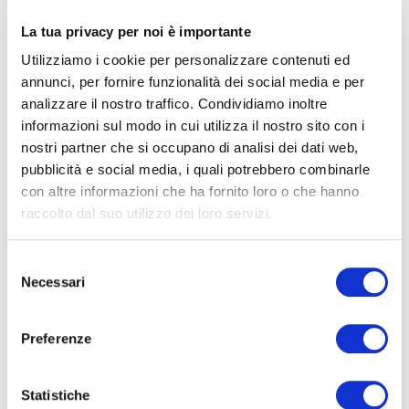
La tua privacy per noi è importante
Utilizziamo i cookie per personalizzare contenuti ed
annunci, per fornire funzionalità dei social media e per
analizzare il nostro traffico. Condividiamo inoltre
informazioni sul modo in cui utilizza il nostro sito con i
nostri partner che si occupano di analisi dei dati web,
pubblicità e social media, i quali potrebbero combinarle
con altre informazioni che ha fornito loro o che hanno
raccolto dal suo utilizzo dei loro servizi.
Selezione
Identikit dei rollators: 6 caratteristiche
Necessari
del
essenziali
consenso
7 AGOSTO 2024
Preferenze
Secondo l’Organizzazione Mondiale della Sanità negli ultra
settantenni la percentuale di cadute oscilla tra il 32 e il
Statistiche
42%. Un dato davvero rilevante a cui …