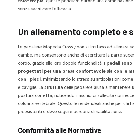
fisioterapia
, queste pedaliere offrono una combinazione p
senza sacrificare l’efficacia.
Un allenamento completo e s
Le pedaliere Mopedia Crossy non si limitano ad allenare so
gambe, ma consentono anche di esercitare la parte super
corpo, grazie alle loro doppie funzionalità.
I pedali sono
progettati per una presa confortevole sia con le m
con i piedi
, minimizzando lo stress su articolazioni come
e caviglie. La struttura delle pedaliere aiuta a mantenere 
postura corretta, riducendo il rischio di sollecitazioni ecce
colonna vertebrale. Questo le rende ideali anche per chi ha
preesistenti o deve seguire percorsi di riabilitazione.
Conformità alle Normative