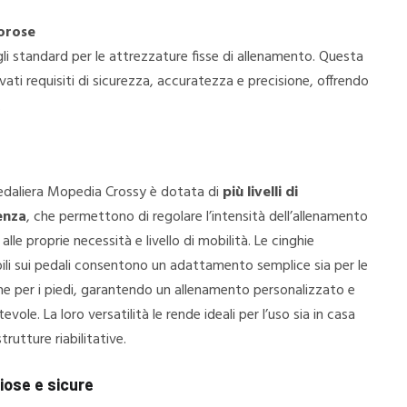
gorose
gli standard per le attrezzature fisse di allenamento. Questa
evati requisiti di sicurezza, accuratezza e precisione, offrendo
.
edaliera Mopedia Crossy è dotata di
più livelli di
enza
, che permettono di regolare l’intensità dell’allenamento
 alle proprie necessità e livello di mobilità. Le cinghie
ili sui pedali consentono un adattamento semplice sia per le
he per i piedi, garantendo un allenamento personalizzato e
evole. La loro versatilità le rende ideali per l’uso sia in casa
strutture riabilitative.
iose e sicure