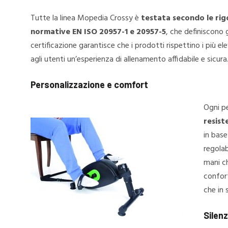
Tutte la linea Mopedia Crossy è
testata secondo le ri
normative EN ISO 20957-1 e 20957-5
, che definiscono 
certificazione garantisce che i prodotti rispettino i più el
agli utenti un’esperienza di allenamento affidabile e sicura
Personalizzazione e comfort
Ogni p
resist
in base
regolab
mani c
confort
che in 
Silenz