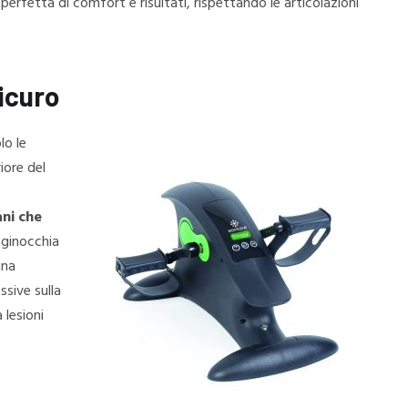
erfetta di comfort e risultati, rispettando le articolazioni
icuro
lo le
iore del
ani che
 ginocchia
una
ssive sulla
 lesioni