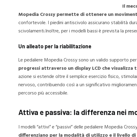
Il mec
Mopedia Crossy permette di ottenere un movimento 
confortevole. I piedini antiscivolo assicurano stabilità du
scivolamenti.Inoltre, per i modelli bassi è prevista la pres
Un alleato per la riabilitazione
Le pedaliere Mopedia Crossy sono un valido supporto per l
progressi attraverso un display LCD che visualizza t
azione si estende oltre il semplice esercizio fisico, stimo
nervoso, contribuendo così a un significativo miglioramento
percorso più accessibile.
Attiva e passiva: la differenza nei mo
I modelli “attivi” e “passivi” delle pedaliere Mopedia Cross
differenziano per la modalità di utilizzo e il livello di