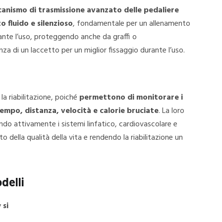
canismo di trasmissione avanzato delle pedaliere
fluido e silenzioso
, fondamentale per un allenamento
rante l’uso, proteggendo anche da graffi o
enza di un laccetto per un miglior fissaggio durante l’uso.
a riabilitazione, poiché
permettono di monitorare i
empo, distanza, velocità e calorie bruciate
. La loro
lando attivamente i sistemi linfatico, cardiovascolare e
 della qualità della vita e rendendo la riabilitazione un
delli
y
si