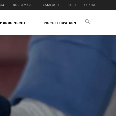
COM
I NOSTRI MARCHI
CATALOGO
TIBODA
CONTATTI
MONDO MORETTI
MORETTISPA.COM