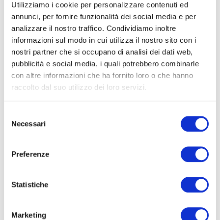
Utilizziamo i cookie per personalizzare contenuti ed
annunci, per fornire funzionalità dei social media e per
analizzare il nostro traffico. Condividiamo inoltre
informazioni sul modo in cui utilizza il nostro sito con i
nostri partner che si occupano di analisi dei dati web,
pubblicità e social media, i quali potrebbero combinarle
con altre informazioni che ha fornito loro o che hanno
raccolto dal suo utilizzo dei loro servizi.
Selezione
Necessari
del
consenso
Preferenze
Ability Day 2018: Mettiamoci alla Prova!
Statistiche
25 SETTEMBRE 2018
L’ability Day 2018, in programma per la prossima Domenica
30 Settembre, è un’occasione importante per raccontare il
Marketing