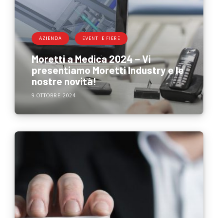
AZIENDA
EVENTI E FIERE
Moretti a Medica 2024 – Vi
presentiamo Moretti Industry e le
nostre novità!
9 OTTOBRE 2024