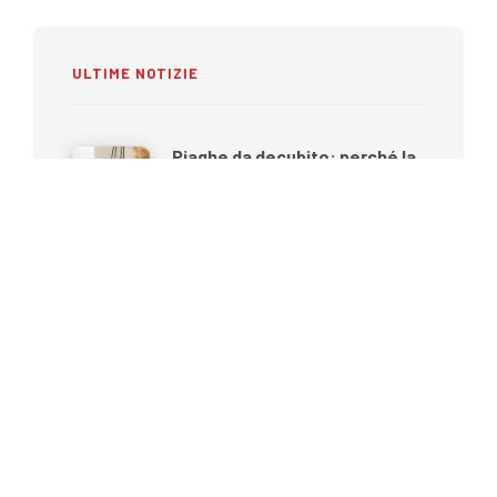
ULTIME NOTIZIE
Piaghe da decubito: perché la
prevenzione inizia prima che
compaiano
27 LUGLIO 2026
Ecografia portatile nel 2026:
come rispondere alle nuove
esigenze dei professionisti
sanitari
15 LUGLIO 2026
Benessere e mobilità durante
l’estate: come preparare al
meglio la persona anziana
prima di una vacanza
22 GIUGNO 2026