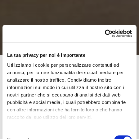
La tua privacy per noi è importante
Utilizziamo i cookie per personalizzare contenuti ed
annunci, per fornire funzionalità dei social media e per
Moretti SpA
conferma anche quest’anno la sua
analizzare il nostro traffico. Condividiamo inoltre
partecipazione ad
Exposanità
e promette una presenza
informazioni sul modo in cui utilizza il nostro sito con i
nostri partner che si occupano di analisi dei dati web,
ed un calendario di eventi ricco di appuntamenti e novità.
pubblicità e social media, i quali potrebbero combinarle
In fiera sarà presente sia con un’ampio stand
con altre informazioni che ha fornito loro o che hanno
integralmente ripensato negli spazi e negli allestimenti
raccolto dal suo utilizzo dei loro servizi.
che con un’area esterna adibita esclusivamente alla prova
dell’ultimo nato in casa Moretti:
Tiboda, un propulsore
Selezione
elettrico per carrozzine 100% Made in Italy.