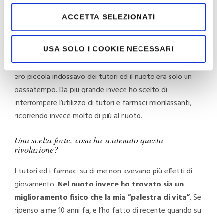
ACCETTA SELEZIONATI
Ci spieghi meglio cosa rappresenta per te questo
sport?
USA SOLO I COOKIE NECESSARI
Ho iniziato a nuotare da piccola ed ho incrementato il
ritmo dei miei allenamenti a partire dalle medie. Quando
ero piccola indossavo dei tutori ed il nuoto era solo un
passatempo. Da più grande invece ho scelto di
interrompere l’utilizzo di tutori e farmaci miorilassanti,
ricorrendo invece molto di più al nuoto.
Una scelta forte, cosa ha scatenato questa
rivoluzione?
I tutori ed i farmaci su di me non avevano più effetti di
giovamento.
Nel nuoto invece ho trovato sia un
miglioramento fisico che la mia “palestra di vita”
. Se
ripenso a me 10 anni fa, e l’ho fatto di recente quando su