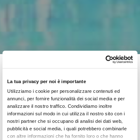
Sui social si fanno incontri interessanti. Si scoprono profili
La tua privacy per noi è importante
che ti stupiscono per l’immediatezza cui cui comunicano,
Utilizziamo i cookie per personalizzare contenuti ed
per la vicinanza che ti trasmettono dopo aver visto solo
annunci, per fornire funzionalità dei social media e per
qualche stories o qualche post.
analizzare il nostro traffico. Condividiamo inoltre
informazioni sul modo in cui utilizza il nostro sito con i
E’ il caso di
@talamona94
, il profilo dell’atleta paralimpica
nostri partner che si occupano di analisi dei dati web,
Arianna Talamona
a cui abbiamo chiesto un’intervista
pubblicità e social media, i quali potrebbero combinarle
con altre informazioni che ha fornito loro o che hanno