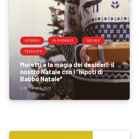
AZIENDA
IN EVIDENZA
SOCIALE
TERZA ETÀ
Moretti e la magia dei desideri: il
nostro Natale con i “Nipoti di
Babbo Natale”
2 DICEMBRE 2025