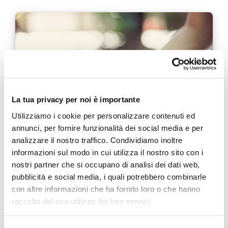
La tua privacy per noi è importante
Utilizziamo i cookie per personalizzare contenuti ed
annunci, per fornire funzionalità dei social media e per
analizzare il nostro traffico. Condividiamo inoltre
informazioni sul modo in cui utilizza il nostro sito con i
La nuova Komoda: sinonimo di Comodità,
nostri partner che si occupano di analisi dei dati web,
Sicurezza ed Igiene.
pubblicità e social media, i quali potrebbero combinarle
con altre informazioni che ha fornito loro o che hanno
23 LUGLIO 2020
raccolto dal suo utilizzo dei loro servizi.
Comodità, sicurezza ed igiene. Se dovessimo riassumere in
tre parole le funzionalità delle sedie comode, partiremmo