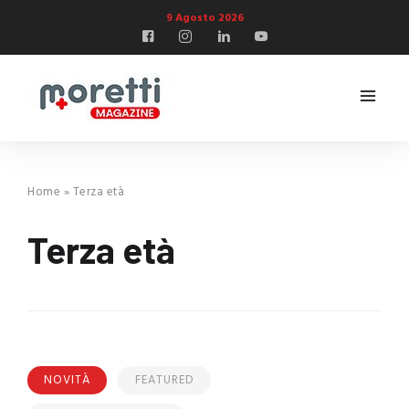
9 Agosto 2026
Home
»
Terza età
Terza età
NOVITÀ
FEATURED