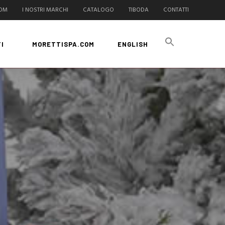
COM
I NOSTRI MARCHI
CATALOGO
TIBODA
CONTATTI
I
MORETTISPA.COM
ENGLISH