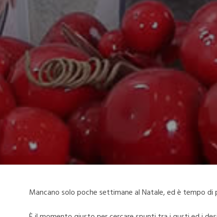
Mancano solo poche settimane al Natale, ed è tempo di pe
È il momento giusto per cercare spunti tra i gusti ed i des