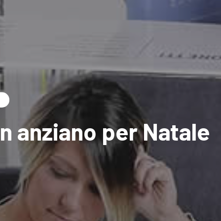
à
n anziano per Natale