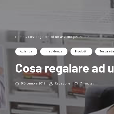
Home
»
Cosa regalare ad un anziano per Natale
Azienda
In evidenza
Prodotti
Terza et
Cosa regalare ad u
9 Dicembre 2019
Redazione
7
minutes