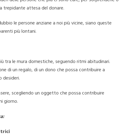
alla trepidante attesa del donare.
 dubbio le persone anziane a noi più vicine, siano queste
parenti più lontani.
 più tra le mura domestiche, seguendo ritmi abitudinari.
ione di un regalo, di un dono che possa contribuire a
o desideri.
essere, scegliendo un oggetto che possa contribuire
ni giorno.
sa:
trici