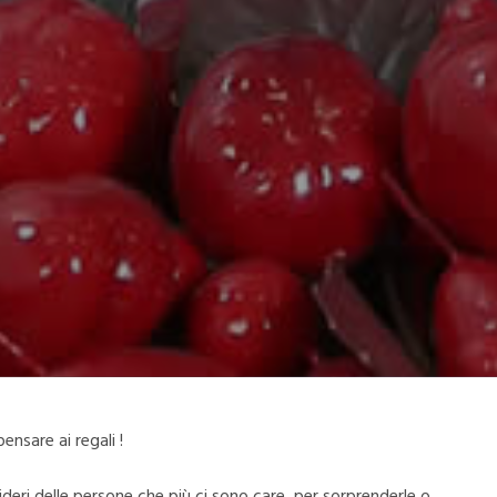
nsare ai regali !
ideri delle persone che più ci sono care, per sorprenderle o