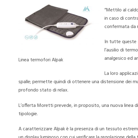
“Mettilo al cald
in caso di cont
confermata da me
In tutte queste c
l’ausilio di term
analgesico ed a
Linea termofori Alpak
La loro applicazi
spalle; permette quindi di ottenere una distensione dei 
profondo stato di relax.
L’offerta Moretti prevede, in proposito, una nuova linea 
tipologie.
A caratterizzare Alpak è la presenza di un tessuto estrem
un display luminoso con cui verificare la regolazione de