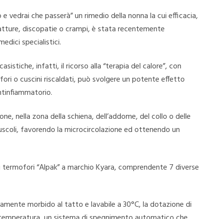
o e vedrai che passerà” un rimedio della nonna la cui efficacia,
ratture, discopatie o crampi, è stata recentemente
dici specialistici.
asistiche, infatti, il ricorso alla “terapia del calore”, con
ofori o cuscini riscaldati, può svolgere un potente effetto
ntinfiammatorio.
one, nella zona della schiena, dell’addome, del collo o delle
muscoli, favorendo la microcircolazione ed ottenendo un
di termofori “Alpak” a marchio Kyara, comprendente 7 diverse
amente morbido al tatto e lavabile a 30°C, la dotazione di
lla temperatura, un sistema di spegnimento automatico che