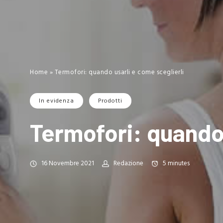
Home
»
Termofori: quando usarli e come sceglierli
In evidenza
Prodotti
Termofori: quando 
16 Novembre 2021
Redazione
5
minutes