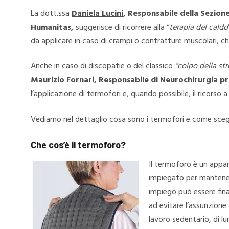
La dott.ssa
Daniela Lucini
, Responsabile della Sezione
Humanitas,
suggerisce di ricorrere alla “
terapia del caldo
da applicare in caso di crampi o contratture muscolari, c
Anche in caso di discopatie o del classico
“colpo della st
Maurizio Fornari
, Responsabile di Neurochirurgia p
l’applicazione di termofori e, quando possibile, il ricorso 
Vediamo nel dettaglio cosa sono i termofori e come scegli
Che cos’è il termoforo?
Il termoforo è un appa
impiegato per mantenere 
impiego può essere fina
ad evitare l’assunzione
lavoro sedentario, di lu