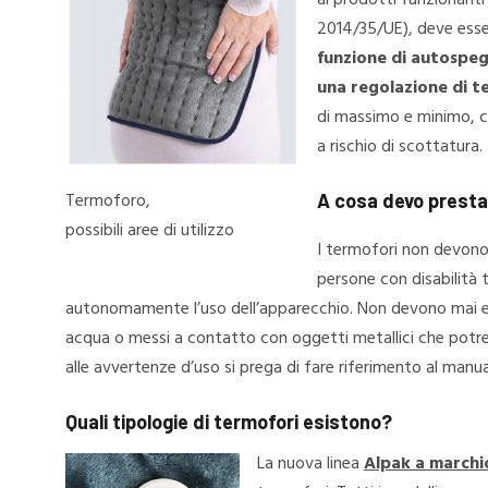
ai prodotti funzionanti
2014/35/UE), deve ess
funzione di autospe
una regolazione di 
di massimo e minimo, c
a rischio di scottatura.
Termoforo,
A cosa devo presta
possibili aree di utilizzo
I termofori non devono 
persone con disabilità 
autonomamente l’uso dell’apparecchio. Non devono mai esse
acqua o messi a contatto con oggetti metallici che potreb
alle avvertenze d’uso si prega di fare riferimento al manua
Quali tipologie di termofori esistono?
La nuova linea
Alpak a march