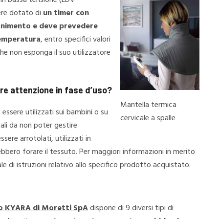
 in bassa tensione (LDV
ere dotato di
un timer con
gnimento e deve prevedere
temperatura
, entro specifici valori
he non esponga il suo utilizzatore
re attenzione in fase d’uso?
Mantella termica
essere utilizzati sui bambini o su
cervicale a spalle
tali da non poter gestire
re arrotolati, utilizzati in
bero forare il tessuto. Per maggiori informazioni in merito
le di istruzioni relativo allo specifico prodotto acquistato.
io KYARA di Moretti SpA
dispone di 9 diversi tipi di