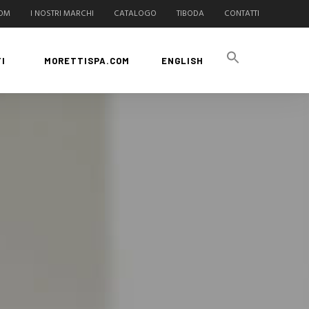
COM
I NOSTRI MARCHI
CATALOGO
TIBODA
CONTATTI
I
MORETTISPA.COM
ENGLISH