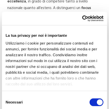
eccellenza
, in grado di competere tanto a livello
nazionale quanto all’estero. A distinguerci un
focus
costante sulla qualità
, che permea ogni comparto
aziendale in un processo lavorativo che si ottimizza e
migliora costantemente.
La tua privacy per noi è importante
Siamo
dinamici, propensi al cambiamento,
Utilizziamo i cookie per personalizzare contenuti ed
organizzati in un sistema di pianificazione e
annunci, per fornire funzionalità dei social media e per
controllo
che è oggi in grado sia di declinare specifici
analizzare il nostro traffico. Condividiamo inoltre
obiettivi di breve e medio periodo che di elaborare
informazioni sul modo in cui utilizza il nostro sito con i
direttamente gli strumenti, tecnologici e non, con i quali
nostri partner che si occupano di analisi dei dati web,
ottimizzare il nostro lavoro.
pubblicità e social media, i quali potrebbero combinarle
con altre informazioni che ha fornito loro o che hanno
Moretti è una realtà in evoluzione, in grado di accogliere
raccolto dal suo utilizzo dei loro servizi.
e valorizzare le specificità dei suoi collaboratori e farne
punti di forza in un contesto competitivo che si estende
Selezione
Necessari
del
a livello mondiale.
consenso