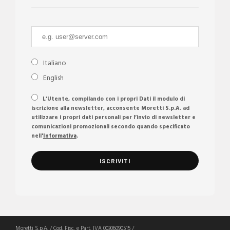
Italiano
English
L’Utente, compilando con i propri Dati il modulo di
iscrizione alla newsletter, acconsente Moretti S.p.A. ad
utilizzare i propri dati personali per l’invio di newsletter e
comunicazioni promozionali secondo quando specificato
nell'
Informativa
.
Moretti S.p.A. / Cod. Fisc. e Part. IVA 00306090515 /