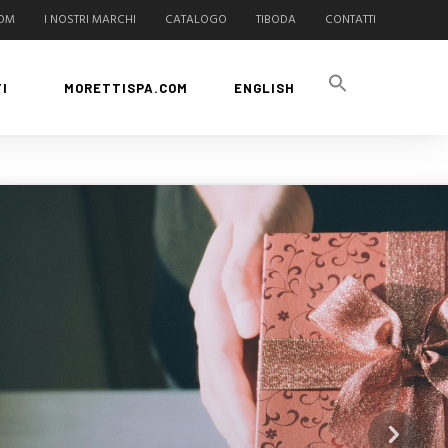
COM
I NOSTRI MARCHI
CATALOGO
TIBODA
CONTATTI
I
MORETTISPA.COM
ENGLISH