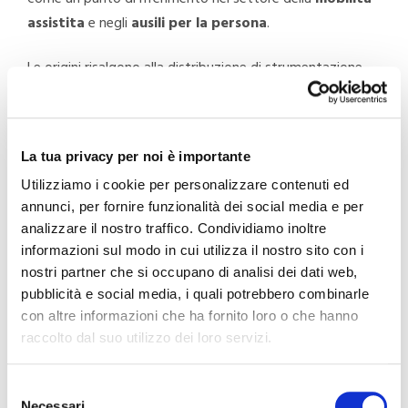
assistita
e negli
ausili per la persona
.
Le origini risalgono alla distribuzione di strumentazione
farmaceutica e medicale, avviata con un camioncino
dedicato. Fino ad arrivare al 2026, con un
posizionamento riconoscibile e consolidato nel mondo
La tua privacy per noi è importante
della mobilità e degli
ausili per anziani e delle persone
Utilizziamo i cookie per personalizzare contenuti ed
con disabilità
.
annunci, per fornire funzionalità dei social media e per
analizzare il nostro traffico. Condividiamo inoltre
Anni ’70-’90: le origini di
informazioni sul modo in cui utilizza il nostro sito con i
nostri partner che si occupano di analisi dei dati web,
Moretti S.p.A. nella storia
pubblicità e social media, i quali potrebbero combinarle
degli ausili medicali e della
con altre informazioni che ha fornito loro o che hanno
raccolto dal suo utilizzo dei loro servizi.
mobilità
Selezione
Moretti S.p.A. nasce 50 anni fa per rispondere a
Necessari