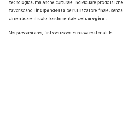
tecnologica, ma anche culturale: individuare prodotti che
favoriscano l’
indipendenza
dell’utilizzatore finale, senza
dimenticare il ruolo fondamentale del
caregiver
.
Nei prossimi anni, l’introduzione di nuovi materiali, lo
sviluppo di soluzioni e-mobility e il rafforzamento del
Made in Italy rappresenteranno leve strategiche
migliorare ulteriormente le prestazioni dei prodotti e la
loro adattabilità ai contesti reali di utilizzo.
Un percorso guidato dai valori di Moretti S.p.A.:
integrità, inclusione, lavoro di squadra, benessere
e
orientamento al
miglioramento continuo,
con
l’obiettivo di contribuire concretamente a un futuro in
cui anzianità e disabilità siano sempre meno sinonimo di
rinuncia all’autonomia e alla qualità della vita.