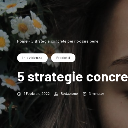
Home
»
5 strategie concrete per riposare bene
In evidenza
Prodotti
5 strategie concr
1 Febbraio 2022
Redazione
3
minutes