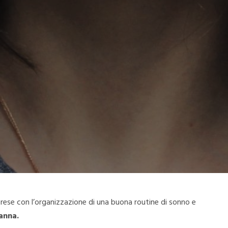
 prese con l’organizzazione di una buona routine di sonno e
nanna.