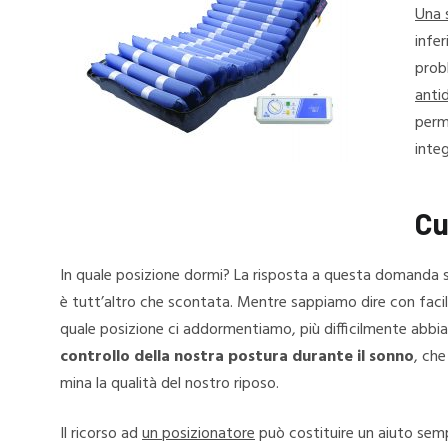
Una 
infe
prob
anti
perma
integ
Cu
In quale posizione dormi? La risposta a questa domanda 
è tutt’altro che scontata. Mentre sappiamo dire con facili
quale posizione ci addormentiamo, più difficilmente abb
controllo della nostra postura durante il sonno
, ch
mina la qualità del nostro riposo.
Il ricorso ad
un posizionatore
può costituire un aiuto semp