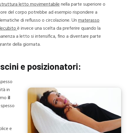
struttura letto movimentabile
nella parte superiore o
riore del corpo potrebbe ad esempio rispondere a
lematiche di reflusso o circolazione. Un
materasso
decubito
è invece una scelta da preferire quando la
nenza a letto si intensifica, fino a diventare parte
rante della giornata.
scini e posizionatori:
spesso
tà in
iamo
il
e spesso
lice e