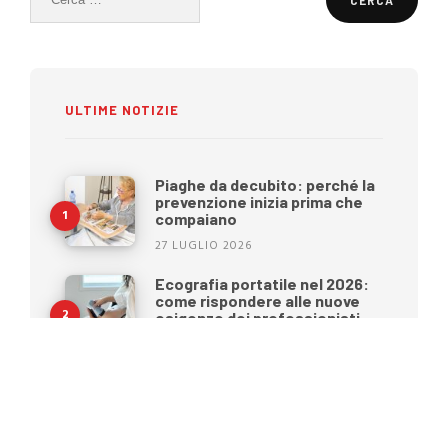
per:
ULTIME NOTIZIE
Piaghe da decubito: perché la
prevenzione inizia prima che
compaiano
27 LUGLIO 2026
Ecografia portatile nel 2026:
come rispondere alle nuove
esigenze dei professionisti
sanitari
15 LUGLIO 2026
Benessere e mobilità durante
l’estate: come preparare al
meglio la persona anziana