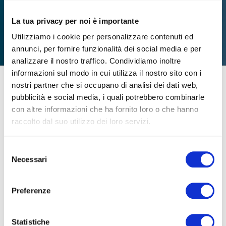
La tua privacy per noi è importante
Utilizziamo i cookie per personalizzare contenuti ed
annunci, per fornire funzionalità dei social media e per
analizzare il nostro traffico. Condividiamo inoltre
informazioni sul modo in cui utilizza il nostro sito con i
nostri partner che si occupano di analisi dei dati web,
pubblicità e social media, i quali potrebbero combinarle
Sono passati oltre 10 anni dal momento in cui Moretti si è
con altre informazioni che ha fornito loro o che hanno
dotata di un
reparto produttivo interno
. Una vera e
raccolto dal suo utilizzo dei loro servizi.
propria
industria dentro l’azienda
che ha saputo
crescere e specializzarsi nel tempo e acquisire
Selezione
competenze specialistiche e tecnologie innovative.
Necessari
del
consenso
La realtà industriale di Moretti si fonda sulla profonda
Preferenze
conoscenza che l’azienda, nel tempo e a tutt’oggi, ha
acquisito sia in merito alle dinamiche del mercato che alle
Statistiche
specificità del prodotto che più rispondono alle esigenze