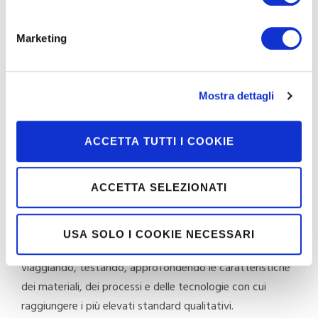
dell’utilizzatore finale.
Marketing
Mostra dettagli
ACCETTA TUTTI I COOKIE
ACCETTA SELEZIONATI
I prodotti firmati
Moretti Industry
sono il frutto
dell’ingegno e della capacità di dare forma a nuove
USA SOLO I COOKIE NECESSARI
idee, facendo tesoro del savoir faire acquisito
viaggiando, testando, approfondendo le caratteristiche
dei materiali, dei processi e delle tecnologie con cui
raggiungere i più elevati standard qualitativi.