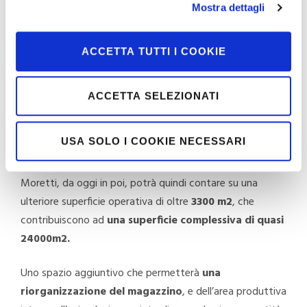
nuovo immobile nelle immediate vicinanze
Mostra dettagli
dell’attuale sede operativa aziendale.
ACCETTA TUTTI I COOKIE
L’azienda cresce insomma
, e sostiene ogni successo
con nuovi investimenti: con azioni concrete volte a
favorire l’espansione, ottimizzare la logistica
,
ACCETTA SELEZIONATI
assicurare sempre più elevati standard di qualità al
cliente e far fronte alle repentine evoluzioni di un
USA SOLO I COOKIE NECESSARI
mercato sempre più vulnerabile, esigente e complesso.
Moretti, da oggi in poi, potrà quindi contare su una
ulteriore superficie operativa di oltre
3300 m2
, che
contribuiscono ad
una superficie complessiva di quasi
24000m2.
Uno spazio aggiuntivo che permetterà
una
riorganizzazione del magazzino
, e dell’area produttiva