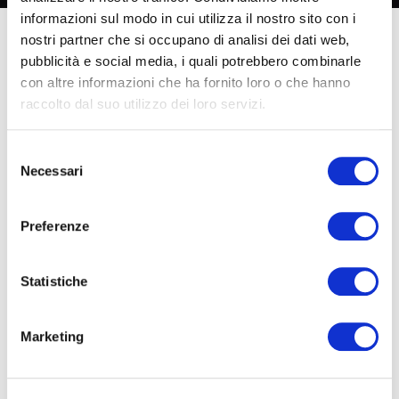
informazioni sul modo in cui utilizza il nostro sito con i
nostri partner che si occupano di analisi dei dati web,
pubblicità e social media, i quali potrebbero combinarle
Parola d’ordine
concretezza.
con altre informazioni che ha fornito loro o che hanno
raccolto dal suo utilizzo dei loro servizi.
Quando si cresce, in Moretti, si diventa grandi dentro e
fuori. Ogni passo è sostenuto da un preciso
piano
Selezione
d’azione
, e può contare sul sostegno concreto di
Necessari
del
un’azienda pronta a riorganizzarsi e fare spazio, per
consenso
offrire una sempre maggiore qualità e servizio al cliente
Preferenze
finale.
Statistiche
Il volume d’affari totalizzato in chiusura dell’ultimo
quinquennio, che supera ed anticipa di un’annualità le
previsioni del piano industriale, ha assecondato
Marketing
un’importante decisione da parte della seconda
generazione della famiglia Fabbrini:
l’acquisto di un