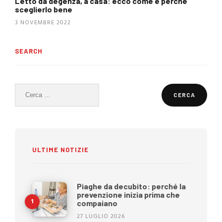
Letto da degenza, a casa: ecco come e perché
sceglierlo bene
3 NOVEMBRE 2022
SEARCH
Ricerca
per:
ULTIME NOTIZIE
Piaghe da decubito: perché la
prevenzione inizia prima che
compaiano
27 LUGLIO 2026