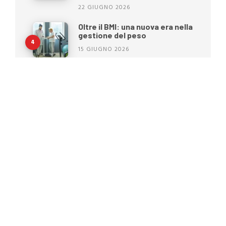
22 GIUGNO 2026
Oltre il BMI: una nuova era nella
gestione del peso
15 GIUGNO 2026
Moretti S.p.A. cambia
immagine: una nuova identità
per il futuro dell’healthcare
25 MAGGIO 2026
Piaghe da decubito: perché la
prevenzione inizia prima che
compaiano