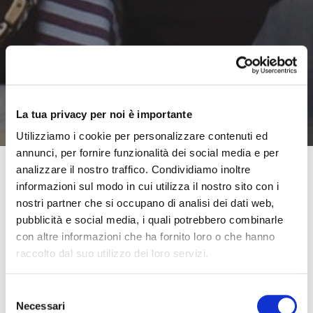
La tua privacy per noi è importante
Utilizziamo i cookie per personalizzare contenuti ed
annunci, per fornire funzionalità dei social media e per
analizzare il nostro traffico. Condividiamo inoltre
informazioni sul modo in cui utilizza il nostro sito con i
L’estate volge al termine ed è il momento giusto
per
nostri partner che si occupano di analisi dei dati web,
rivedere le nostre abitudini
, e per prepararci, con la
pubblicità e social media, i quali potrebbero combinarle
giusta calma ed organizzazione, all’arrivo delle stagioni
con altre informazioni che ha fornito loro o che hanno
raccolto dal suo utilizzo dei loro servizi.
più fredde.
Per
le persone anziane
, in particolare, la fine dell’estate
Selezione
Necessari
è poi il momento giusto per riconsiderare sia le proprie
del