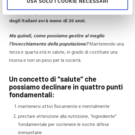
USA SOLO I COOKIE NECESSARI
2050
, quando le persone tra i 60 ed i 79 anni saranno
circa il 27%, gli ultraottantenni ben il 14%, e
solo il 20%
degli italiani avrà meno di 20 anni.
Ma quindi, come possiamo gestire al meglio
l’invecchiamento della popolazione?
Mantenendo una
terza e quarta età in salute, in grado di costituire una
risorsa e non un peso per la società.
Un concetto di “salute” che
possiamo declinare in quattro punti
fondamentali:
mantenersi attivi fisicamente e mentalmente
prestare attenzione alla nutrizione, “ingrediente”
fondamentale per sostenere le nostre difese
immunitarie