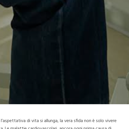
’aspettativa di vita si allunga, la vera sfida non è solo vivere
a. Le malattie cardiovascolari, ancora oggi prima causa di