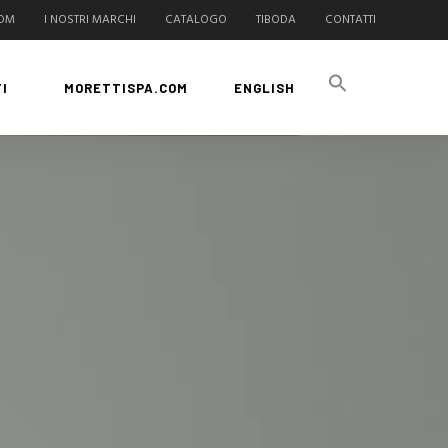
COM
I NOSTRI MARCHI
CATALOGO
TIBODA
CONTATTI
I
MORETTISPA.COM
ENGLISH