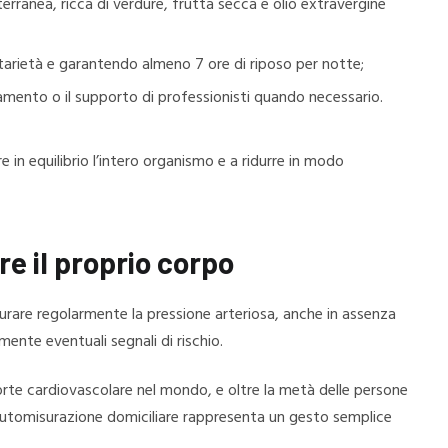
iterranea, ricca di verdure, frutta secca e olio extravergine
tarietà e garantendo almeno 7 ore di riposo per notte;
samento o il supporto di professionisti quando necessario.
 in equilibrio l’intero organismo e a ridurre in modo
e il proprio corpo
surare regolarmente la pressione arteriosa, anche in assenza
mente eventuali segnali di rischio.
orte cardiovascolare nel mondo, e oltre la metà delle persone
’automisurazione domiciliare rappresenta un gesto semplice