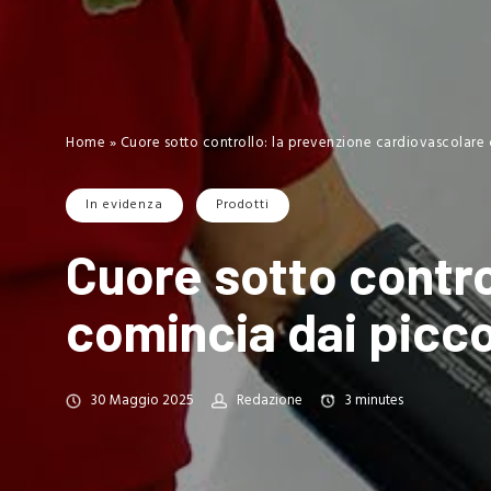
Home
»
Cuore sotto controllo: la prevenzione cardiovascolare 
In evidenza
Prodotti
Cuore sotto contro
comincia dai picco
30 Maggio 2025
Redazione
3
minutes