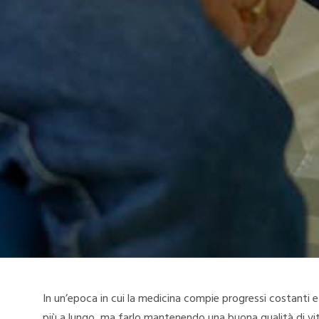
In un’epoca in cui la medicina compie progressi costanti e l
più a lungo, ma farlo mantenendo una buona qualità di vit