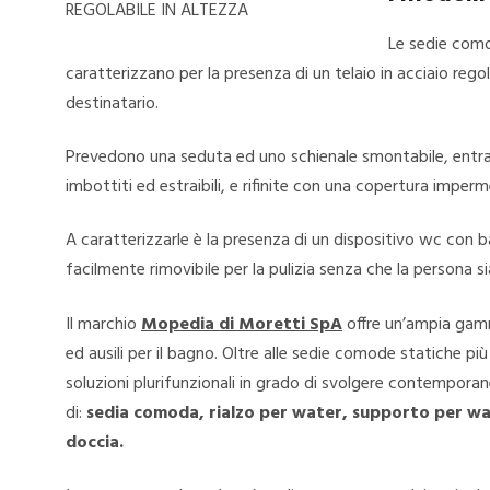
REGOLABILE IN ALTEZZA
Le sedie como
caratterizzano per la presenza di un telaio in acciaio regol
destinatario.
Prevedono una seduta ed uno schienale smontabile, entram
imbottiti ed estraibili, e rifinite con una copertura imperm
A caratterizzarle è la presenza di un dispositivo wc con bac
facilmente rimovibile per la pulizia senza che la persona s
Il marchio
Mopedia di Moretti SpA
offre un’ampia gam
ed ausili per il bagno. Oltre alle sedie comode statiche più
soluzioni plurifunzionali in grado di svolgere contempor
di:
sedia comoda, rialzo per water, supporto per wat
doccia.