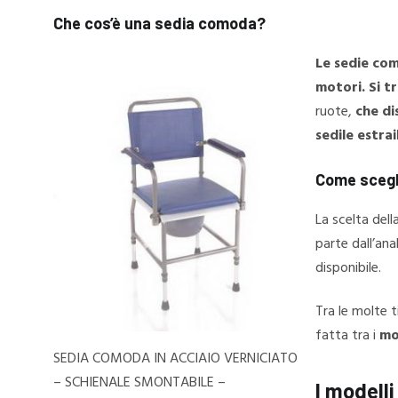
Che cos’è una sedia comoda?
Le sedie com
motori. Si t
ruote,
che di
sedile estra
Come scegl
La scelta dell
parte dall’anal
disponibile.
Tra le molte t
fatta tra i
mod
SEDIA COMODA IN ACCIAIO VERNICIATO
– SCHIENALE SMONTABILE –
I modelli