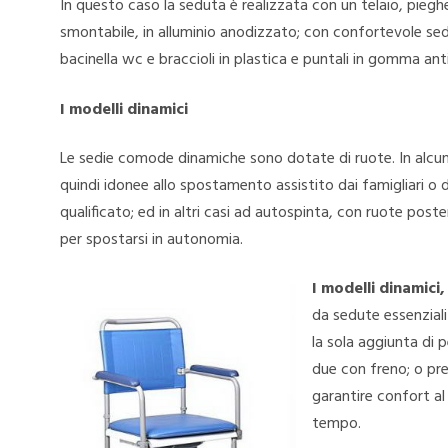
In questo caso la seduta è realizzata con un telaio, pieghe
smontabile, in alluminio anodizzato; con confortevole sedu
bacinella wc e braccioli in plastica e puntali in gomma ant
I modelli dinamici
Le sedie comode dinamiche sono dotate di ruote. In alcuni
quindi idonee allo spostamento assistito dai famigliari o 
qualificato; ed in altri casi ad autospinta, con ruote poste
per spostarsi in autonomia.
I modelli dinamici, 
da sedute essenziali
la sola aggiunta di p
due con freno; o pre
garantire confort al
tempo.