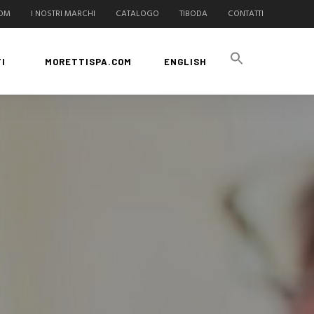
COM
I NOSTRI MARCHI
CATALOGO
TIBODA
CONTATTI
I
MORETTISPA.COM
ENGLISH