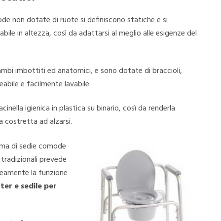
de non dotate di ruote si definiscono statiche e si
abile in altezza, così da adattarsi al meglio alle esigenze del
bi imbottiti ed anatomici, e sono dotate di braccioli,
eabile e facilmente lavabile.
inella igienica in plastica su binario, così da renderla
ia costretta ad alzarsi.
ma di sedie comode
 tradizionali prevede
aneamente la funzione
er e sedile per