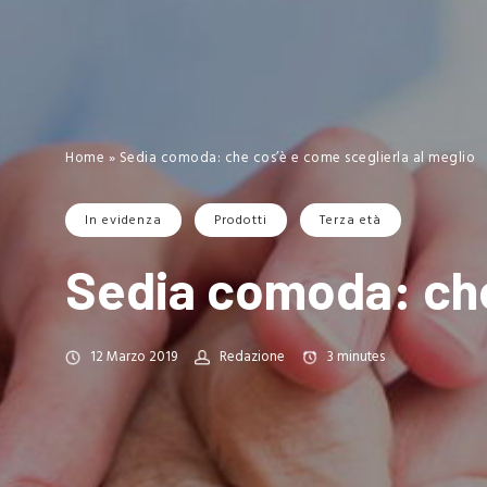
Home
»
Sedia comoda: che cos’è e come sceglierla al meglio
In evidenza
Prodotti
Terza età
Sedia comoda: che
12 Marzo 2019
Redazione
3
minutes