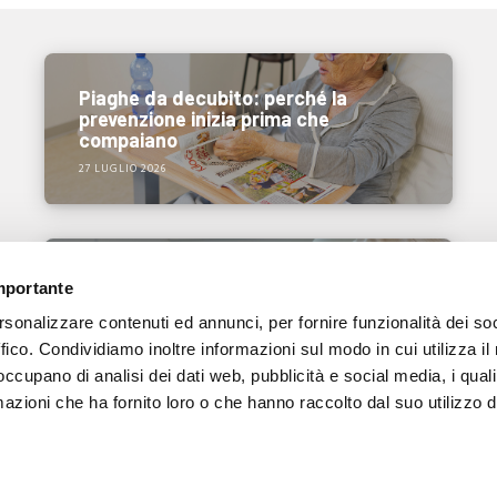
Piaghe da decubito: perché la
prevenzione inizia prima che
compaiano
27 LUGLIO 2026
Ecografia portatile nel 2026: come
importante
rispondere alle nuove esigenze dei
rsonalizzare contenuti ed annunci, per fornire funzionalità dei so
professionisti sanitari
ffico. Condividiamo inoltre informazioni sul modo in cui utilizza il 
15 LUGLIO 2026
 occupano di analisi dei dati web, pubblicità e social media, i qual
azioni che ha fornito loro o che hanno raccolto dal suo utilizzo d