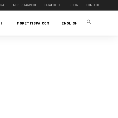
COM
I NOSTRI MARCHI
CATALOGO
TIBODA
CONTATTI
I
MORETTISPA.COM
ENGLISH