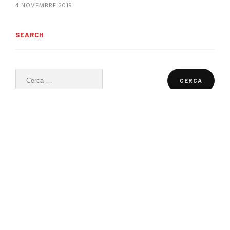
4 NOVEMBRE 2019
SEARCH
Ricerca
per:
ULTIME NOTIZIE
Piaghe da decubito: perché la
prevenzione inizia prima che
compaiano
27 LUGLIO 2026
Ecografia portatile nel 2026: