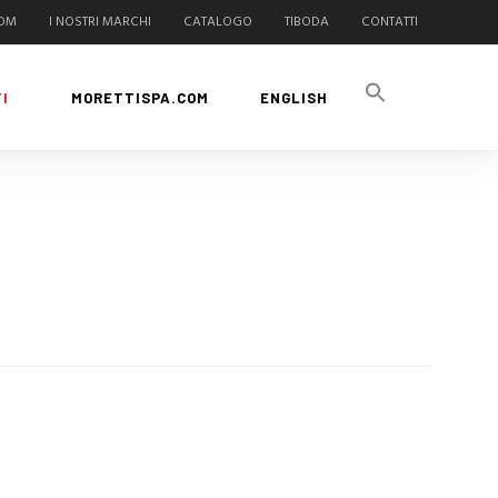
COM
I NOSTRI MARCHI
CATALOGO
TIBODA
CONTATTI
I
MORETTISPA.COM
ENGLISH