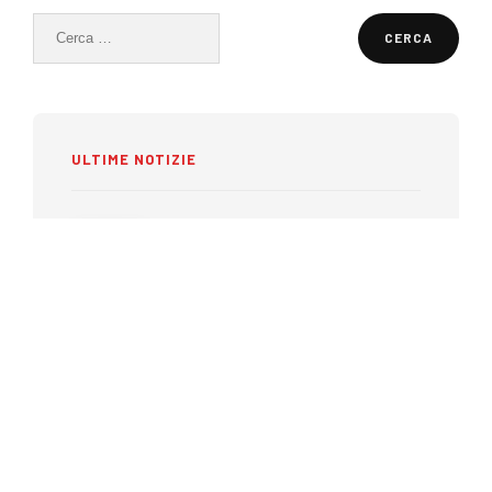
Ricerca
per:
ULTIME NOTIZIE
Piaghe da decubito: perché la
prevenzione inizia prima che
compaiano
27 LUGLIO 2026
Ecografia portatile nel 2026:
come rispondere alle nuove
esigenze dei professionisti
sanitari
15 LUGLIO 2026
Benessere e mobilità durante