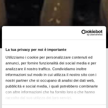
La tua privacy per noi è importante
Utilizziamo i cookie per personalizzare contenuti ed
annunci, per fornire funzionalità dei social media e per
In questa rubrica ho toccato davvero tanti temi o
analizzare il nostro traffico. Condividiamo inoltre
sfaccettature che possono essere collegati o
informazioni sul modo in cui utilizza il nostro sito con i
concatenati al
mondo della disabilità
perché sempre di
nostri partner che si occupano di analisi dei dati web,
vita e di persone si tratta.
pubblicità e social media, i quali potrebbero combinarle
con altre informazioni che ha fornito loro o che hanno
Proprio per questo non voglio depennare dalla lista il
raccolto dal suo utilizzo dei loro servizi.
tema della sessualità, non voglio che nemmeno voi che