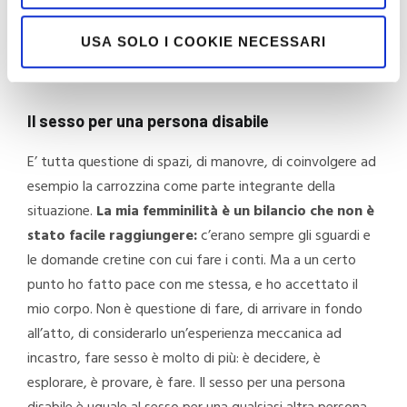
Quando in Italia associamo questi due temi, la disabilità e
il sesso, creiamo sempre del panico e del mormorio nella
USA SOLO I COOKIE NECESSARI
società. Piovono domande che meriterebbero, spesso,
risposte mute: C
ome fanno a farlo? Chi lo fa con loro?
Il sesso per una persona disabile
E’ tutta questione di spazi, di manovre, di coinvolgere ad
esempio la carrozzina come parte integrante della
situazione.
La mia femminilità è un bilancio che non è
stato facile raggiungere:
c’erano sempre gli sguardi e
le domande cretine con cui fare i conti. Ma a un certo
punto ho fatto pace con me stessa, e ho accettato il
mio corpo. Non è questione di fare, di arrivare in fondo
all’atto, di considerarlo un’esperienza meccanica ad
incastro, fare sesso è molto di più: è decidere, è
esplorare, è provare, è fare. Il sesso per una persona