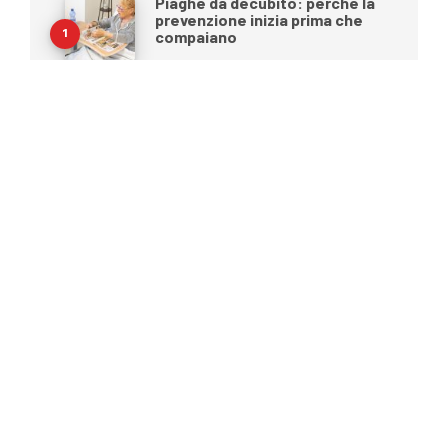
Piaghe da decubito: perché la
prevenzione inizia prima che
compaiano
27 LUGLIO 2026
Ecografia portatile nel 2026:
come rispondere alle nuove
esigenze dei professionisti
sanitari
15 LUGLIO 2026
Benessere e mobilità durante
l’estate: come preparare al
meglio la persona anziana
prima di una vacanza
22 GIUGNO 2026
Oltre il BMI: una nuova era nella
gestione del peso
15 GIUGNO 2026
Moretti S.p.A. cambia