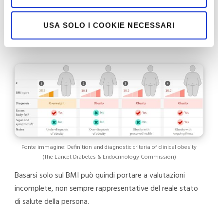
eccesso di grasso corporeo. Al contrario, una persona
con BMI nella norma può avere una percentuale di massa
grassa elevata o una distribuzione del grasso più
USA SOLO I COOKIE NECESSARI
rischiosa, in particolare a livello viscerale.
Fonte immagine: Definition and diagnostic criteria of clinical obesity
(The Lancet Diabetes & Endocrinology Commission)
Basarsi solo sul BMI può quindi portare a valutazioni
incomplete, non sempre rappresentative del reale stato
di salute della persona.