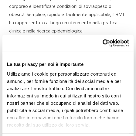
corporeo e identificare condizioni di sovrappeso o
obesità. Semplice, rapido e facilmente applicabile, il BMI
ha rappresentato a lungo un riferimento nella pratica
clinica e nella ricerca epidemiologica.
Oggi, però, il dibattito scientifico sta evidenziando con
sempre maggiore forza i limiti di questo indicatore
quando viene utilizzato come unico criterio di
La tua privacy per noi è importante
valutazione.
Utilizziamo i cookie per personalizzare contenuti ed
annunci, per fornire funzionalità dei social media e per
Nel 2025, la Commissione di
The Lancet Diabetes &
analizzare il nostro traffico. Condividiamo inoltre
Endocrinology,
nel report “
Definition and diagnostic
informazioni sul modo in cui utilizza il nostro sito con i
criteria of clinical obesity
”, ha proposto un nuovo
nostri partner che si occupano di analisi dei dati web,
framework per definire e diagnosticare l’obesità,
pubblicità e social media, i quali potrebbero combinarle
invitando a superare la dipendenza esclusiva dal BMI e ad
con altre informazioni che ha fornito loro o che hanno
raccolto dal suo utilizzo dei loro servizi.
adottare un approccio più completo, capace di
considerare non solo il rapporto tra peso e altezza, ma