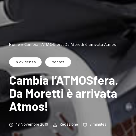
Home
»
Cambia l’ATMOSfera. Da Moretti è arrivata Atmos!
In evidenza
Prodotti
Cambia l’ATMOSfera.
Da Moretti è arrivata
Atmos!
18 Novembre 2019
Redazione
3
minutes