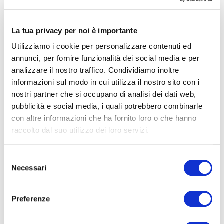
Atmos
è una carrozzina superleggera ed una soluzione di
mobilità del tutto nuova, sia nel portafoglio d’offerta
La tua privacy per noi è importante
Moretti che sul mercato.
Utilizziamo i cookie per personalizzare contenuti ed
annunci, per fornire funzionalità dei social media e per
Dietro ad Atmos c’è stato un lungo studio, una
analizzare il nostro traffico. Condividiamo inoltre
valutazione precisa e puntuale delle esigenze di tutti
informazioni sul modo in cui utilizza il nostro sito con i
coloro che, pur non potendo contare sulla propria
nostri partner che si occupano di analisi dei dati web,
integrità fisica, mantengono uno
stile di vita attivo
,
pubblicità e social media, i quali potrebbero combinarle
utilizzando la carrozzina per molte ore consecutive ogni
con altre informazioni che ha fornito loro o che hanno
giorno, spostandosi in contesti urbani con frequenti
raccolto dal suo utilizzo dei loro servizi.
trasbordi o affrontando condizioni ambientali complesse.
Selezione
Necessari
Atmos vuole essere una risposta in grado di soddisfare
del
consenso
davvero molte delle loro esigenze, senza compromessi e
a caratterizzarla, oltre alla leggerezza, è sicuramente
Preferenze
l’assoluta
versatilità
.