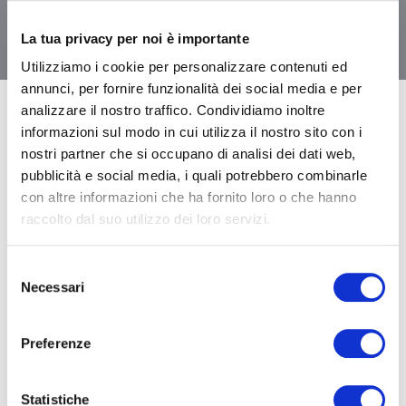
La tua privacy per noi è importante
Utilizziamo i cookie per personalizzare contenuti ed
annunci, per fornire funzionalità dei social media e per
analizzare il nostro traffico. Condividiamo inoltre
informazioni sul modo in cui utilizza il nostro sito con i
In quest’anno e più di pandemia le nostre priorità sono
nostri partner che si occupano di analisi dei dati web,
cambiate.
pubblicità e social media, i quali potrebbero combinarle
con altre informazioni che ha fornito loro o che hanno
La nostra attenzione alla salute dei nostri cari, le abitudini
raccolto dal suo utilizzo dei loro servizi.
e le modalità con cui quotidianamente ce ne prendiamo
cura hanno assunto nuove forme.
Selezione
Necessari
del
Abbiamo imparato ad esprimere la nostra vicinanza
consenso
senza un abbraccio, a riorganizzare il nostro lavoro e le
Preferenze
nostre routine rispettando regole e distanze, a sorridere
con gli occhi ed organizzare videochiamate per celebrare
Statistiche