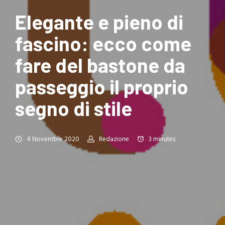
Elegante e pieno di
fascino: ecco come
fare del bastone da
passeggio il proprio
segno di stile
4 Novembre 2020
Redazione
3
minutes