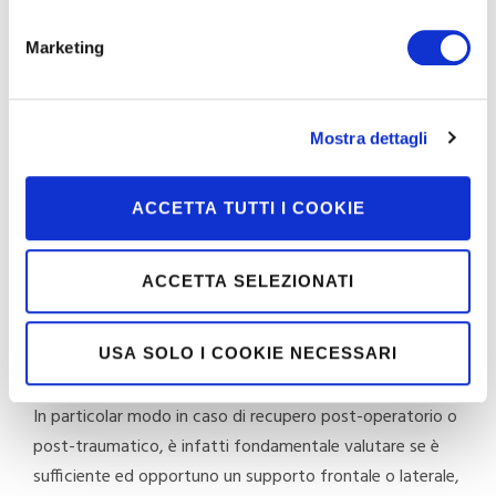
Vediamo come individuare per sé o per i propri cari il
bastone più adatto alle proprie esigenze:
Marketing
Bastone sì o no?
Mostra dettagli
ACCETTA TUTTI I COOKIE
Prima di passare in rassegna le tipologie di bastone
disponibili sul mercato, o di immaginare quale “outfit”
coordinare con il proprio bastone, è importante
ACCETTA SELEZIONATI
assicurarsi, confrontandosi con uno specialista, che il
bastone costituisca l’ausilio più idoneo alla nostra
USA SOLO I COOKIE NECESSARI
mobilità.
In particolar modo in caso di recupero post-operatorio o
post-traumatico, è infatti fondamentale valutare se è
sufficiente ed opportuno un supporto frontale o laterale,