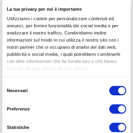
La tua privacy per noi è importante
C’è un accessorio che accomuna Jane Fonda in “Grace
Utilizziamo i cookie per personalizzare contenuti ed
and Frankie” ad Anthony Hopkins in “Quel che resta del
annunci, per fornire funzionalità dei social media e per
giorno”, Hugh Laurie di “Dr. House” al personaggio
analizzare il nostro traffico. Condividiamo inoltre
informazioni sul modo in cui utilizza il nostro sito con i
letterario di Sherlock Holmes, Napoleone Bonaparte a
nostri partner che si occupano di analisi dei dati web,
Winston Churchill:
il bastone da passeggio.
pubblicità e social media, i quali potrebbero combinarle
con altre informazioni che ha fornito loro o che hanno
Un dettaglio di stile, in grado di caratterizzare il
raccolto dal suo utilizzo dei loro servizi.
personaggio, cadenzandone l’incedere, in sicurezza e con
eleganza.
Selezione
Necessari
del
Il bastone da passeggio è oggi dentro e fuori dai libri,
consenso
storia o tv; molto più di un semplice appoggio e
Preferenze
costituisce un accessorio da selezionare con cura ed
attenzione.
Statistiche