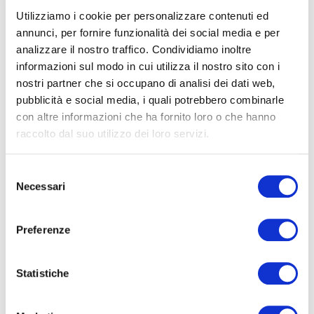
social? se sì sono attive?
Utilizziamo i cookie per personalizzare contenuti ed
e con quali intenti?
annunci, per fornire funzionalità dei social media e per
analizzare il nostro traffico. Condividiamo inoltre
informazioni sul modo in cui utilizza il nostro sito con i
nostri partner che si occupano di analisi dei dati web,
A chiederselo, e dedicarci una intera tesi di laurea, è stata
pubblicità e social media, i quali potrebbero combinarle
Engerta Gjepali
, neolaureata dell’Università di Verona
con altre informazioni che ha fornito loro o che hanno
nel Corso di Laurea Magistrale in Marketing e
raccolto dal suo utilizzo dei loro servizi.
Comunicazione d’Impresa.
Selezione
Necessari
del
consenso
Preferenze
Statistiche