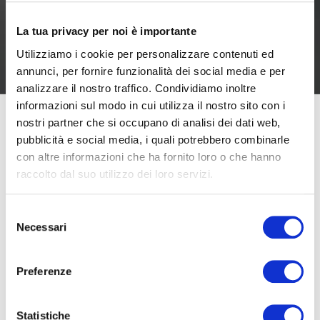
La tua privacy per noi è importante
Utilizziamo i cookie per personalizzare contenuti ed
annunci, per fornire funzionalità dei social media e per
analizzare il nostro traffico. Condividiamo inoltre
informazioni sul modo in cui utilizza il nostro sito con i
nostri partner che si occupano di analisi dei dati web,
pubblicità e social media, i quali potrebbero combinarle
Qualche tempo fa avevamo dedicato un post
alle
con altre informazioni che ha fornito loro o che hanno
importanti novità contenute nel nuovo Regolamento
raccolto dal suo utilizzo dei loro servizi.
Dispositivi Medici MDR 745/2017
, che determina
l’abrogazione della direttiva 93/42/CEE e che entrerà in
Selezione
vigore definitivamente, a seguito di un periodo di
Necessari
del
transizione, a decorrere da
26 Maggio 2020.
consenso
Preferenze
Il nuovo regolamento, tra le tante novità,
introduce
specifici obblighi e responsabilità per i diversi
Statistiche