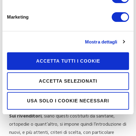
interlocutori coinvolti nella filiera distributiva dei
dispositivi medici.
Marketing
La filiera distributiva dei dispositivi medici
In particolare vengono chiamati in causa, oltre ai
Mostra dettagli
fabbricanti, anche
importatori e distributori
, a cui la
normativa estende l’obbligo di
verifica della
conformità normativa
.
ACCETTA TUTTI I COOKIE
Il regolamento applica quindi, a tutta
la filiera
ACCETTA SELEZIONATI
distributiva dei dispositivi medici
, la responsabilità di
controllo sul dispositivo, a massima tutela del suo
destinatario finale.
USA SOLO I COOKIE NECESSARI
Sui rivenditori
, siano questi costituiti da sanitarie,
ortopedie o quant’altro, si impone quindi l’introduzione di
nuovi, e più attenti, criteri di scelta, con particolare