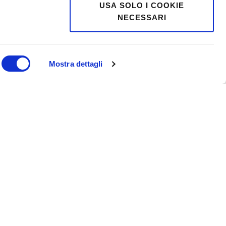
USA SOLO I COOKIE
NECESSARI
Oltre il BMI: una nuova era
nella gestione del peso
Mostra dettagli
Moretti S.p.A. cambia
immagine: una nuova
identità per il futuro
dell’healthcare