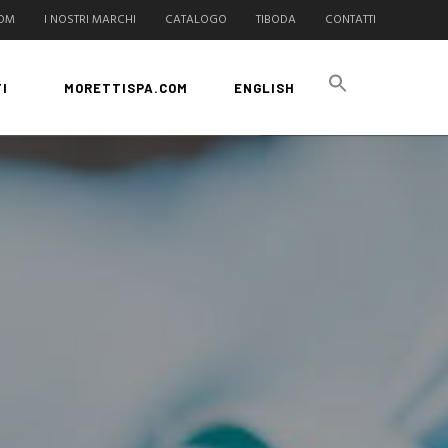
COM
I NOSTRI MARCHI
CATALOGO
TIBODA
CONTATTI
I
MORETTISPA.COM
ENGLISH