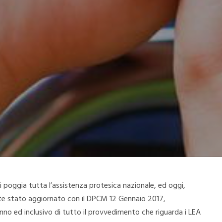
 poggia tutta l’assistenza protesica nazionale, ed oggi,
nte stato aggiornato con il DPCM 12 Gennaio 2017,
anno ed inclusivo di tutto il provvedimento che riguarda i LEA