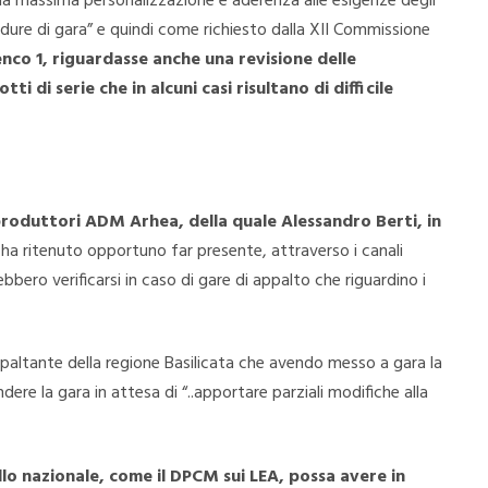
e la massima personalizzazione e aderenza alle esigenze degli
cedure di gara” e quindi come richiesto dalla XII Commissione
nco 1, riguardasse anche una revisione delle
ti di serie che in alcuni casi risultano di difficile
 produttori ADM Arhea, della quale Alessandro Berti, in
ha ritenuto opportuno far presente, attraverso i canali
bbero verificarsi in caso di gare di appalto che riguardino i
paltante della regione Basilicata che avendo messo a gara la
dere la gara in attesa di “..apportare parziali modifiche alla
lo nazionale, come il DPCM sui LEA, possa avere in