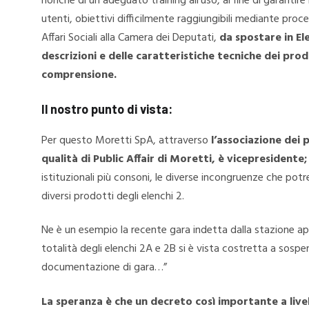
nonché di un adeguato training all’uso, al fine di garantir
utenti, obiettivi difficilmente raggiungibili mediante pro
Affari Sociali alla Camera dei Deputati,
da spostare in Ele
descrizioni e delle caratteristiche tecniche dei prodot
comprensione.
Il nostro punto di vista:
Per questo Moretti SpA, attraverso
l’associazione dei
qualità di Public Affair di Moretti, è vicepresidente;
istituzionali più consoni, le diverse incongruenze che potre
diversi prodotti degli elenchi 2.
Ne è un esempio la recente gara indetta dalla stazione ap
totalità degli elenchi 2A e 2B si è vista costretta a sospen
documentazione di gara…”
La speranza è che un decreto così importante a livel