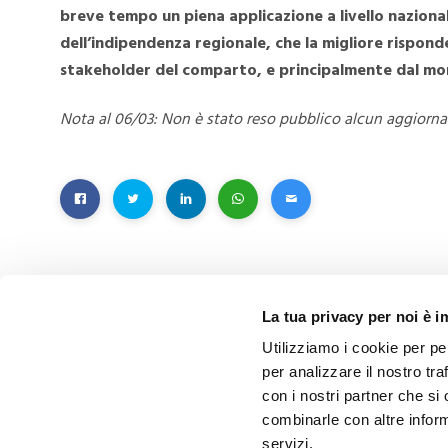
breve tempo un piena applicazione a livello nazional
dell’indipendenza regionale, che la migliore rispond
stakeholder del comparto, e principalmente dal mon
Nota al 06/03: Non è stato reso pubblico alcun aggiorn
La tua privacy per noi è 
PRECEDENTE
Utilizziamo i cookie per pe
Moretti Service & Consulting: uno spin
per analizzare il nostro tra
con i nostri partner che si
off aziendale dedicato alle esigenze di
combinarle con altre inform
comunicazione e marketing del
servizi.