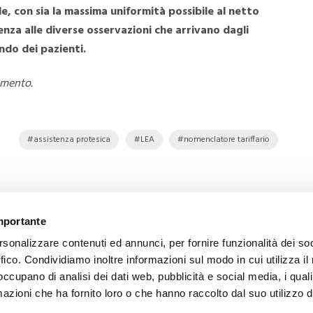
e, con sia la massima uniformità possibile al netto
enza alle diverse osservazioni che arrivano dagli
do dei pazienti.
amento.
assistenza protesica
LEA
nomenclatore tariffario
importante
rsonalizzare contenuti ed annunci, per fornire funzionalità dei so
ffico. Condividiamo inoltre informazioni sul modo in cui utilizza il 
SUCCESSIVO
 occupano di analisi dei dati web, pubblicità e social media, i qual
Exposanità 2018
azioni che ha fornito loro o che hanno raccolto dal suo utilizzo d