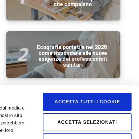
che compaiano
Ecografia portatile nel 2026:
come rispondere alle nuove
esigenze dei professionisti
sanitari
ACCETTA TUTTI I COOKIE
Benessere e mobilità
durante l’estate: come
cial media e
preparare al meglio la
nostro sito
persona anziana prima di una
ACCETTA SELEZIONATI
i potrebbero
vacanza
ei loro