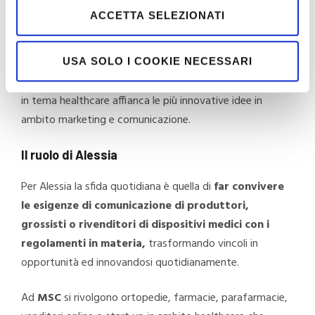
Consulting
che orgogliosamente dirige un team di
ACCETTA SELEZIONATI
grafici, comunicatori ed esperti di marketing.
Il suo compito è spesso proprio quello di bilanciare
esigenze diametralmente opposte, in un equilibrio
USA SOLO I COOKIE NECESSARI
dinamico e delicato nel quale la expertise di Moretti Spa
in tema healthcare affianca le più innovative idee in
ambito marketing e comunicazione.
Il ruolo di Alessia
Per Alessia la sfida quotidiana è quella di
far convivere
le esigenze di comunicazione di produttori,
grossisti o rivenditori di dispositivi medici con i
regolamenti in materia,
trasformando vincoli in
opportunità ed innovandosi quotidianamente.
Ad
MSC
si rivolgono ortopedie, farmacie, parafarmacie,