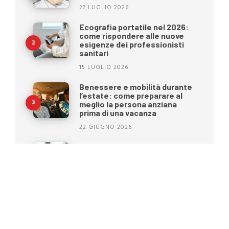
27 LUGLIO 2026
Ecografia portatile nel 2026:
come rispondere alle nuove
esigenze dei professionisti
sanitari
15 LUGLIO 2026
Benessere e mobilità durante
l’estate: come preparare al
meglio la persona anziana
prima di una vacanza
22 GIUGNO 2026
Oltre il BMI: una nuova era nella
gestione del peso
15 GIUGNO 2026
Moretti S.p.A. cambia
immagine: una nuova identità
per il futuro dell’healthcare
25 MAGGIO 2026