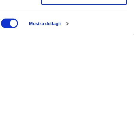
Mostra dettagli
Oltre il BMI: una nuova era
nella gestione del peso
Moretti S.p.A. cambia
immagine: una nuova
identità per il futuro
dell’healthcare