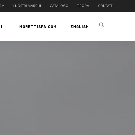
COM
I NOSTRI MARCHI
CATALOGO
TIBODA
CONTATTI
I
MORETTISPA.COM
ENGLISH