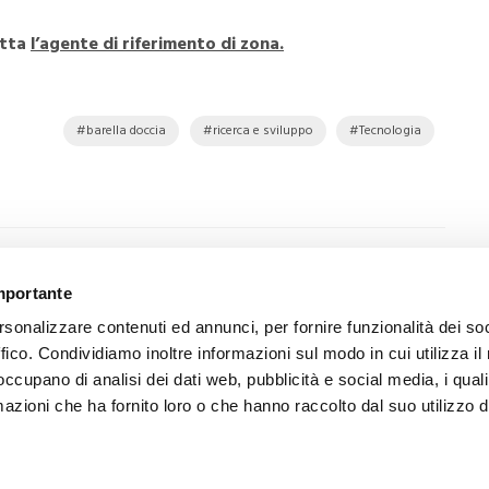
atta
l’agente di riferimento di zona.
barella doccia
ricerca e sviluppo
Tecnologia
SUCCESSIVO
importante
Barriere architettoniche vs Barriere
rsonalizzare contenuti ed annunci, per fornire funzionalità dei so
mentali, una sfida senza vincitori
ffico. Condividiamo inoltre informazioni sul modo in cui utilizza il 
 occupano di analisi dei dati web, pubblicità e social media, i qual
azioni che ha fornito loro o che hanno raccolto dal suo utilizzo d