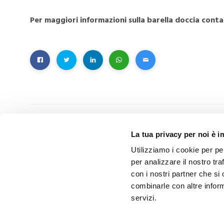
Per maggiori informazioni sulla barella doccia cont
La tua privacy per noi è 
PRECEDENTE
Utilizziamo i cookie per pe
Open Weekend ITOP: ci saremo!
per analizzare il nostro tra
con i nostri partner che si
combinarle con altre inform
servizi.
Articoli correlati