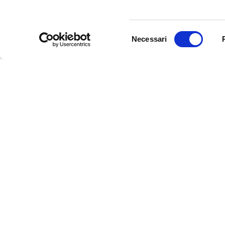
Selezione
Necessari
del
consenso
Dalla cura alla praticità: come le
Small, standard
barelle doccia Nefti
caratteristiche
semplificano l’assistenza
linea barella d
12 NOVEMBRE 2024
4 NOVEMBRE 2019