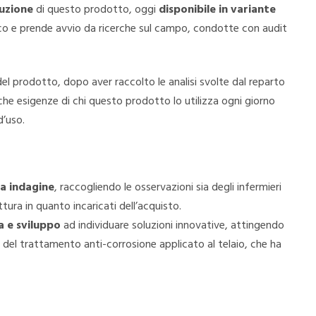
uzione
di questo prodotto, oggi
disponibile in variante
gioco e prende avvio da ricerche sul campo, condotte con audit
el prodotto, dopo aver raccolto le analisi svolte dal reparto
iche esigenze di chi questo prodotto lo utilizza ogni giorno
d’uso.
ia indagine
, raccogliendo le osservazioni sia degli infermieri
uttura in quanto incaricati dell’acquisto.
ca e sviluppo
ad individuare soluzioni innovative, attingendo
 del trattamento anti-corrosione applicato al telaio, che ha