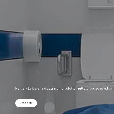
Home
»
La barella doccia: un prodotto frutto di indagini ed in
Prodotti