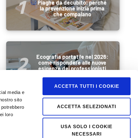
Piaghe da decubito: perché
la prevenzione inizia prima
che compaiano
Ecografia portatile nel 2026:
come rispondere alle nuove
esigenze dei professionisti
sanitari
ACCETTA TUTTI I COOKIE
cial media e
nostro sito
ACCETTA SELEZIONATI
i potrebbero
Benessere e mobilità
ei loro
durante l’estate: come
preparare al meglio la
USA SOLO I COOKIE
persona anziana prima di una
NECESSARI
vacanza