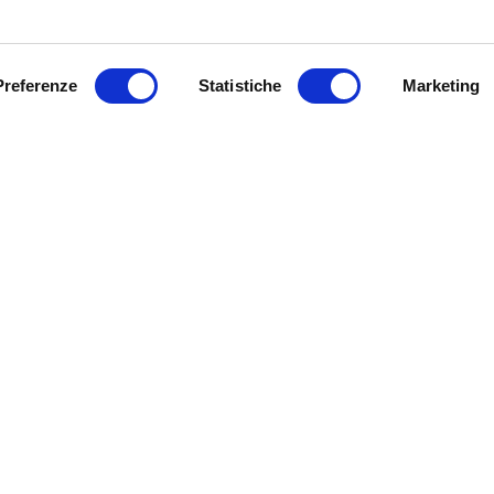
Preferenze
Statistiche
Marketing
 o big:
 e novità della
occia Nefti