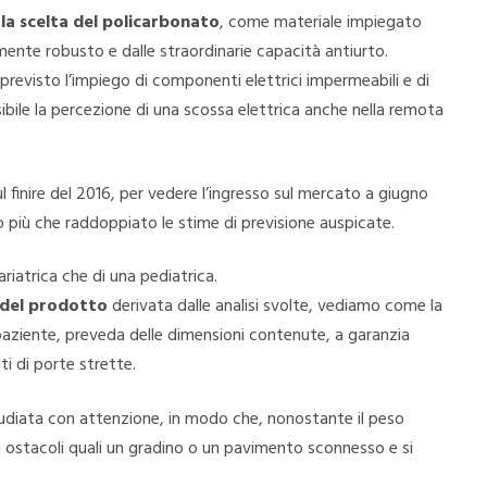
o
la scelta del policarbonato
, come materiale impiegato
amente robusto e dalle straordinarie capacità antiurto.
 previsto l’impiego di componenti elettrici impermeabili e di
bile la percezione di una scossa elettrica anche nella remota
finire del 2016, per vedere l’ingresso sul mercato a giugno
o più che raddoppiato le stime di previsione auspicate.
bariatrica che di una pediatrica.
del prodotto
derivata dalle analisi svolte, vediamo come la
 paziente, preveda delle dimensioni contenute, a garanzia
ti di porte strette.
studiata con attenzione, in modo che, nonostante il peso
 ostacoli quali un gradino o un pavimento sconnesso e si