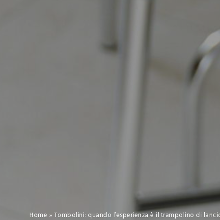
Home
»
Tombolini: quando l’esperienza è il trampolino di lancio