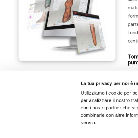
mater
form
part
fond
centr
Tomb
pun
Moretti per noi è da sempre un partner importante. In v
La tua privacy per noi è 
preparato, un supporto consulenziale a livello normativo e
in atto nel nostro settore, così da farvi fronte mettendo s
Utilizziamo i cookie per pe
per analizzare il nostro tra
Grazie Dott. Tombolini!
con i nostri partner che si
combinarle con altre inform
servizi.