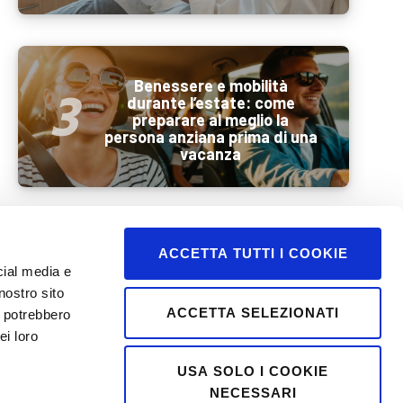
Benessere e mobilità
durante l’estate: come
preparare al meglio la
persona anziana prima di una
vacanza
ACCETTA TUTTI I COOKIE
cial media e
Oltre il BMI: una nuova era
nostro sito
nella gestione del peso
ACCETTA SELEZIONATI
i potrebbero
ei loro
USA SOLO I COOKIE
NECESSARI