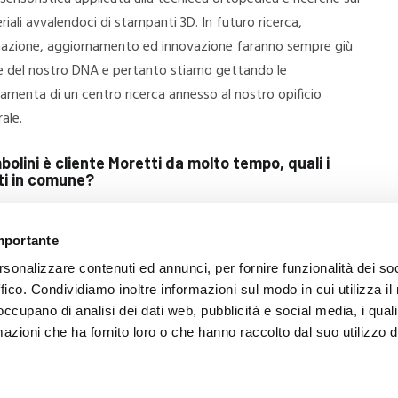
iali avvalendoci di stampanti 3D. In futuro ricerca,
azione, aggiornamento ed innovazione faranno sempre giù
e del nostro DNA e pertanto stiamo gettando le
amenta di un centro ricerca annesso al nostro opificio
ale.
olini è cliente Moretti da molto tempo, quali i
ti in comune?
oi abbiamo trovato un interlocutore competente e
importante
d un’azienda con cui confrontarsi nelle importanti evoluzioni
empre al centro il benessere del cliente finale.
rsonalizzare contenuti ed annunci, per fornire funzionalità dei so
ffico. Condividiamo inoltre informazioni sul modo in cui utilizza il 
 occupano di analisi dei dati web, pubblicità e social media, i qual
azioni che ha fornito loro o che hanno raccolto dal suo utilizzo d