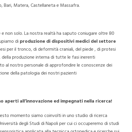
nto, Bari, Matera, Castellaneta e Massafra.
e e non solo. La nostra realtà ha saputo coniugare oltre 80
ccupiamo di
produzione di dispositivi medici del settore
tesi per il tronco, di deformità craniali, del piede , di protesi
della produzione interna di tutte le fasi inerenti
to al nostro personale di approfondire le conoscenze dei
nzione della patologia dei nostri pazienti
o aperti all’innovazione ed impegnati nella ricerca!
uesto momento siamo coinvolti in uno studio di ricerca
Università degli Studi di Napoli per cui ci occuperemo di studi
 sensoristica applicata alla tecnicca ortopedica e ricerche sui