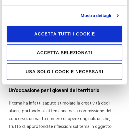
Comprensivo “Dante Alighieri” e dei licei artistici Piero
della Francesca di Arezzo, e “Magiotti” dell’ISIS Varchi di
Mostra dettagli
Montevarchi.
ACCETTA TUTTI I COOKIE
Il premio, nato con l’intento di celebrare la figura di
Giuliano Pini, particolarmente attivo nelle attività
culturali della comunità negli anni vissuti a Cavriglia, è
ACCETTA SELEZIONATI
giunto oggi a costituire, per i giovani artisti emergenti
del territorio,
un’importante occasione per mettersi
USA SOLO I COOKIE NECESSARI
in gioco
.
Un’occasione per i giovani del territorio
Il tema ha infatti saputo stimolare la creatività degli
alunni, portando all’attenzione della commissione del
concorso, un vasto numero di opere originali, uniche,
frutto di approfondite riflessioni sul tema in oggetto.