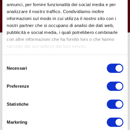
annunci, per fornire funzionalità dei social media e per
analizzare il nostro traffico. Condividiamo inoltre
informazioni sul modo in cui utilizza il nostro sito con i
nostri partner che si occupano di analisi dei dati web,
pubblicità e social media, i quali potrebbero combinarle
con altre informazioni che ha fornito loro o che hanno
raccolto dal suo utilizzo dei loro servizi.
“Leggende, miti e racconti”
questo il titolo ed il tema
della terza edizione del premio di pittura dedicato a
Selezione
Necessari
del
Giuliano Pini. Un’iniziativa promossa, con il nostro
consenso
contributo, ed insieme alla moglie Roberta Romanelli,
dall’Amministrazione Comunale di Cavriglia.
Preferenze
Il concorso
Statistiche
Il concorso, conclusosi con le premiazioni lo scorso
Martedì presso il Teatro Comunale di Cavriglia, ha visto la
Marketing
partecipazione di
oltre 170 alunni
dell’Istituto