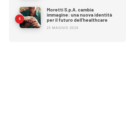
Moretti S.p.A. cambia
immagine: una nuova identità
per il futuro dell’healthcare
25 MAGGIO 2026
Piaghe da decubito: perché la
prevenzione inizia prima che
compaiano
Ecografia portatile nel 2026:
come rispondere alle nuove