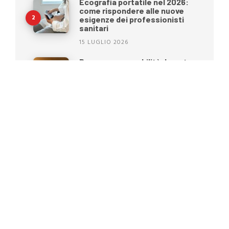
Ecografia portatile nel 2026:
come rispondere alle nuove
esigenze dei professionisti
sanitari
15 LUGLIO 2026
Benessere e mobilità durante
l’estate: come preparare al
meglio la persona anziana
prima di una vacanza
22 GIUGNO 2026
Oltre il BMI: una nuova era nella
gestione del peso
15 GIUGNO 2026
Moretti S.p.A. cambia
immagine: una nuova identità
per il futuro dell’healthcare
25 MAGGIO 2026