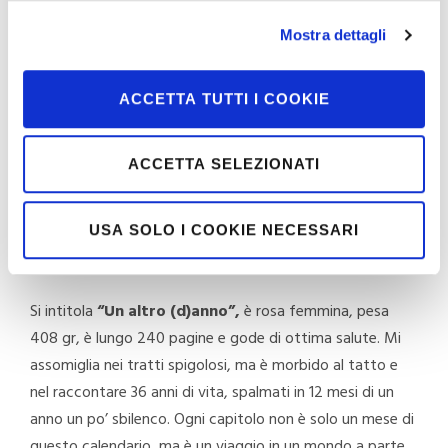
Quando ero piccola e fantasticavo sul futuro, come fa
ogni bambino, ho capito che da grande mi sarei vista
Mostra dettagli
come Jessica Fletcher, non a trovare morti, ma in simbiosi
con la macchina da scrivere, volevo arrivare ad avere sul
ACCETTA TUTTI I COOKIE
comodino un libro scritto da me e che piacesse alla
gente. Non so esattamente se la 2° parte del desiderio è
stata esaudita, non tocca a me dirlo, ma
quel libro ora
ACCETTA SELEZIONATI
esiste, è tutto rosa ed è in libreria dal 26 marzo
scorso.
USA SOLO I COOKIE NECESSARI
Un altro (d)anno
Si intitola
“Un altro (d)anno”,
è rosa femmina, pesa
408 gr, è lungo 240 pagine e gode di ottima salute. Mi
assomiglia nei tratti spigolosi, ma è morbido al tatto e
nel raccontare 36 anni di vita, spalmati in 12 mesi di un
anno un po’ sbilenco. Ogni capitolo non è solo un mese di
questo calendario, ma è un viaggio in un mondo a parte,