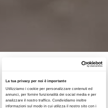
Questo mese per la rubrica “
Il cliente del mese
”
intervistiamo
Cristina Bianco di Sara Sanitaria
La tua privacy per noi è importante
Ortopedia srl.
Utilizziamo i cookie per personalizzare contenuti ed
annunci, per fornire funzionalità dei social media e per
analizzare il nostro traffico. Condividiamo inoltre
Buongiorno Cristina, ci
informazioni sul modo in cui utilizza il nostro sito con i