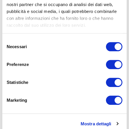
nostri partner che si occupano di analisi dei dati web,
racconta come nasce
pubblicità e social media, i quali potrebbero combinarle
Sara Sanitaria Ortopedia?
con altre informazioni che ha fornito loro o che hanno
raccolto dal suo utilizzo dei loro servizi.
Selezione
Buongiorno, forse più che il “
come
” mi piacerebbe
Necessari
del
raccontarvi il “
perchè
”.
Sara Sanitaria
nasce dalla
consenso
convinzione che il benessere vada coltivato ogni giorno,
Preferenze
attraverso
un approccio globale
che parte sempre
dall’ascolto del cliente e che si propone di comprende e
risolvere in toto un problema.
Statistiche
Marketing
Ci spieghi meglio, cosa
distingue il vostro
Mostra dettagli