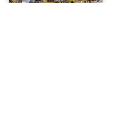
Una crescita che si misura in numeri (e in servizio)
12 GIUGNO 2025
SEARCH
Ricerca
per:
ULTIME NOTIZIE