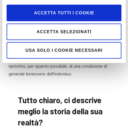
approccio?
ACCETTA TUTTI I COOKIE
Il nostro approccio prevede sempre un attento ascolto
ACCETTA SELEZIONATI
dei bisogni, dei problemi e delle specificità di ciascun
cliente. Solo in seguito a questo iniziamo
un processo di
analisi ed intervento che per obbiettivo non ha mai
USA SOLO I COOKIE NECESSARI
il solo il recupero funzionale
: Ciò a cui miriamo è il
ripristino, per quanto possibile, di una condizione di
generale benessere dell’individuo.
Tutto chiaro, ci descrive
meglio la storia della sua
realtà?