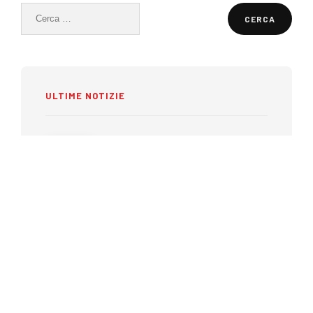
Ricerca
per:
ULTIME NOTIZIE
Piaghe da decubito: perché la
prevenzione inizia prima che
compaiano
27 LUGLIO 2026
Ecografia portatile nel 2026:
come rispondere alle nuove
esigenze dei professionisti
sanitari
15 LUGLIO 2026
Benessere e mobilità durante
l’estate: come preparare al