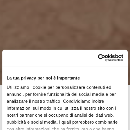
La tua privacy per noi è importante
Utilizziamo i cookie per personalizzare contenuti ed
annunci, per fornire funzionalità dei social media e per
analizzare il nostro traffico. Condividiamo inoltre
Le sorprese
non mi piacciono nemmeno a Pasqua,
informazioni sul modo in cui utilizza il nostro sito con i
quando le nascondono nelle uova, figuriamoci se le
nostri partner che si occupano di analisi dei dati web,
pubblicità e social media, i quali potrebbero combinarle
accetto mentre sto per iniziare un viaggio. Il mondo della
con altre informazioni che ha fornito loro o che hanno