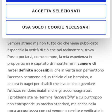
possono incontrare.
Un fattore che regala sempre grandi incognite è poi
la
ACCETTA SELEZIONATI
prenotazione dell’alloggio
. Per comodità sfrutto
molto l’online per trovare offerte e materiale, prego
USA SOLO I COOKIE NECESSARI
sempre che sia tutto veritiero e mi servo sempre anche
di una buona dose di fortuna.
Sembra strano ma non tutto ciò che viene pubblicato
rispecchia la verità di ciò che poi realmente si trova.
Posso portarvi, come sempre, la mia esperienza in
proposito: mi è capitato di imbattermi in
camere di
hotel definite accessibili
, che in verità non permettono
l’accesso nemmeno ad un triciclo di un bambino, o
ancora in bagni per disabili che invece che agevolare
l’utilizzo rendono inabili anche gli accompagnatori.
Il problema sta nel termine
“accessibile
” a cui purtroppo
non corrisponde un preciso standard, ma anche nella
poca accuratezza con cui vengono censite e verificate le