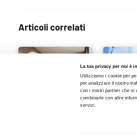
Articoli correlati
La tua privacy per noi è 
Utilizziamo i cookie per pe
per analizzare il nostro tra
con i nostri partner che si
combinarle con altre inform
servizi.
Un bagno comodo e sicuro: 5
Sedia comoda: 
interventi per riscoprire il
come sceglierl
piacere di prendersi cura di sé
12 MARZO 2019
24 MARZO 2022