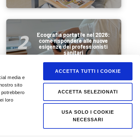
Ecografia portatile nel 2026:
come rispondere alle nuove
esigenze dei professionisti
sanitari
ACCETTA TUTTI I COOKIE
cial media e
nostro sito
Benessere e mobilità
ACCETTA SELEZIONATI
i potrebbero
durante l’estate: come
ei loro
preparare al meglio la
persona anziana prima di una
USA SOLO I COOKIE
vacanza
NECESSARI