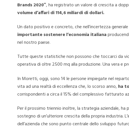
Brands 2020″
, ha registrato un valore di crescita a dopp
volume d’affari di 114,6 miliardi di dollari.
Un dato positivo e concreto, che nell’incertezza generale
importante sostenere l’economia italiana
producendo,
nel nostro paese.
Tutte queste statistiche non possono che toccarci da vici
operativa di oltre 2500 mq alla produzione. Una vera e pro
In Moretti, oggi, sono 14 le persone impiegate nel reparto
vita ad una realtà di eccellenza che, lo scorso anno,
ha to
corrispondenti a circa il 15% del complessivo fatturato az
Per il prossimo triennio inoltre, la strategia aziendale, ha
sostegno di un’ulteriore crescita della propria industria. L
dell’azienda che sono punto centrale dello sviluppo futuro