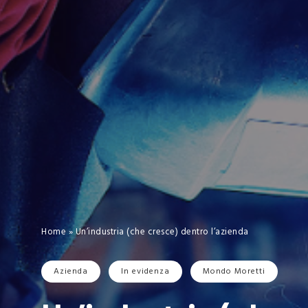
Home
»
Un’industria (che cresce) dentro l’azienda
Azienda
In evidenza
Mondo Moretti