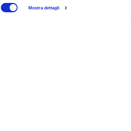
Mostra dettagli
Oltre il BMI: una nuova era
nella gestione del peso
Moretti S.p.A. cambia
immagine: una nuova
identità per il futuro
dell’healthcare