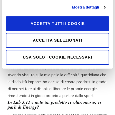
rapporto c’è tra la disabilità motoria e lo sport dei
Mostra dettagli
più piccoli?
A chiederselo è stato
Costantino Perna
, imprenditore e
fondatore di Lab 3.11, azienda che si occupa di
ACCETTA TUTTI I COOKIE
progettare, sviluppare e costruire ausili per disabili
pensati propriamente per lo sport.
ACCETTA SELEZIONATI
Costantino, ci racconti come è nata l’idea di
sviluppare ausili per disabili pensati
specificatamente per lo sport?
USA SOLO I COOKIE NECESSARI
L’idea è nata nella camera 11 al terzo piano dell’Unità
Spinale di Torino. Da qui il nome del brand
“Lab 3.11”
.
Avendo vissuto sulla mia pelle la difficoltà quotidiana che
la disabilità impone, ho deciso di creare prodotti in grado
di permettere ai disabili di liberare le proprie energie,
rimettendosi in gioco proprio a partire dallo sport.
In Lab 3.11 è nato un prodotto rivoluzionario, ci
parli di Energy?