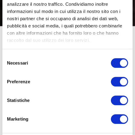
analizzare il nostro traffico. Condividiamo inoltre
informazioni sul modo in cui utilizza il nostro sito con i
nostri partner che si occupano di analisi dei dati web,
pubblicità e social media, i quali potrebbero combinarle
con altre informazioni che ha fornito loro o che hanno
raccolto dal suo utilizzo dei loro servizi.
Disabilità e sport
: il connubio vi è forse più famigliare a
partire dalle scorse olimpiadi, quando molti atleti
Selezione
Necessari
del
paralimpici italiani ci hanno resi orgogliosi con le loro
consenso
medaglie.
Preferenze
Per loro lo sport ha costituito una chiave di volta, una
occasione per mettersi in gioco, per leggere la propria
Statistiche
disabilità come un punto di forza e trovare nuovi stimoli
ogni giorno fino a conseguire il più importante traguardo
Marketing
sportivo al mondo.
Ma cosa accade nelle provincie italiane? Quale