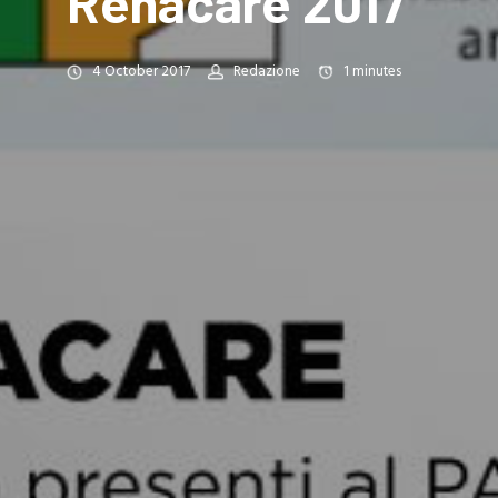
Rehacare 2017
4 October 2017
Redazione
1
minutes