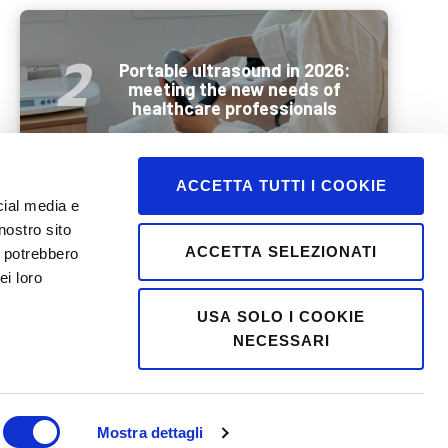
Portable ultrasound in 2026:
meeting the new needs of
healthcare professionals
ACCETTA TUTTI I COOKIE
cial media e
nostro sito
Wellbeing and mobility in
ACCETTA SELEZIONATI
i potrebbero
summer: how best to
ei loro
prepare older people for a
holiday
USA SOLO I COOKIE
NECESSARI
Mostra dettagli