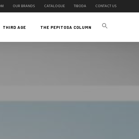
OM
OUR BRANDS
CATALOGUE
TIBODA
CONTACT US
THIRD AGE
THE PEPITOSA COLUMN