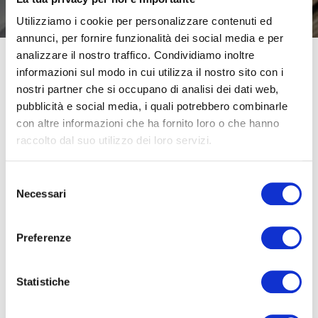
Utilizziamo i cookie per personalizzare contenuti ed
annunci, per fornire funzionalità dei social media e per
analizzare il nostro traffico. Condividiamo inoltre
informazioni sul modo in cui utilizza il nostro sito con i
nostri partner che si occupano di analisi dei dati web,
Quando si assiste una persona malata o anziana sono
pubblicità e social media, i quali potrebbero combinarle
svariati gli
ausili
a cui fare ricorso
con l’obiettivo di
con altre informazioni che ha fornito loro o che hanno
migliorare il benessere ed il comfort del paziente,
raccolto dal suo utilizzo dei loro servizi.
di tutelarne la sicurezza, o di facilitare chi presta
assistenza.
Selezione
Necessari
del
Tra i più importanti vi è indubbiamente
il letto
consenso
snodabile
: un ausilio sempre presente in ospedali e case
Preferenze
di cura e che, se adottato anche in ambiente domiciliare,
è capace di
incidere positivamente e
significativamente nella qualità di vita
di chi è
Statistiche
costretto ad una lunga permanenza a letto, o di chi