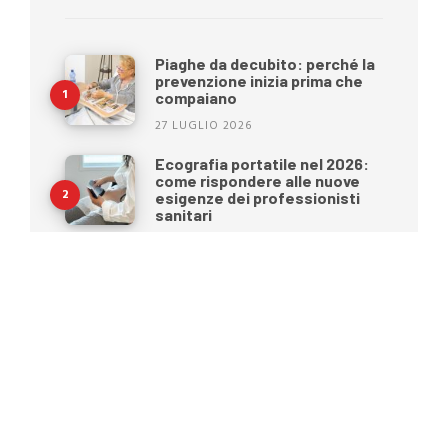
Piaghe da decubito: perché la
prevenzione inizia prima che
compaiano
27 LUGLIO 2026
Ecografia portatile nel 2026:
come rispondere alle nuove
esigenze dei professionisti
sanitari
15 LUGLIO 2026
Benessere e mobilità durante
l’estate: come preparare al
meglio la persona anziana
prima di una vacanza
22 GIUGNO 2026
Oltre il BMI: una nuova era nella
gestione del peso
15 GIUGNO 2026