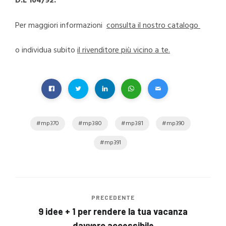
D.L 104/92.
Per maggiori informazioni
consulta il nostro catalogo
o individua subito
il rivenditore più vicino a te.
mp370
mp380
mp381
mp390
mp391
PRECEDENTE
9 idee + 1 per rendere la tua vacanza
davvero accessibile