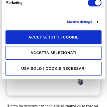
convive con difficoltà motorie.
Marketing
Il letto da degenza
Mostra dettagli
ACCETTA TUTTI I COOKIE
ACCETTA SELEZIONATI
USA SOLO I COOKIE NECESSARI
Il letto da degenza risponde
alle esigenze di sostegno