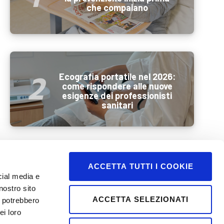
che compaiano
Ecografia portatile nel 2026:
come rispondere alle nuove
esigenze dei professionisti
sanitari
Benessere e mobilità
ACCETTA TUTTI I COOKIE
durante l’estate: come
cial media e
preparare al meglio la
nostro sito
persona anziana prima di una
ACCETTA SELEZIONATI
i potrebbero
vacanza
ei loro