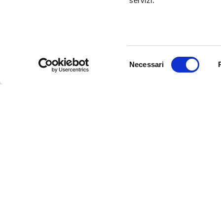
servizi.
impegno per il territorio durante il
lockdown
Selezione
Necessari
del
Articoli correlati
consenso
L’identikit del
Colleziono danni che diventano