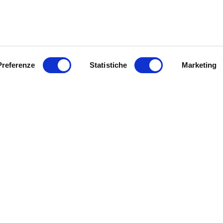
prima della scuola: ecco come e
perché
Preferenze
Statistiche
Marketing
 saturimetro:
Dire, fare, baciare, testare