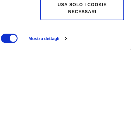
USA SOLO I COOKIE
NECESSARI
Oltre il BMI: una nuova era
nella gestione del peso
Mostra dettagli
Moretti S.p.A. cambia
immagine: una nuova
identità per il futuro
dell’healthcare