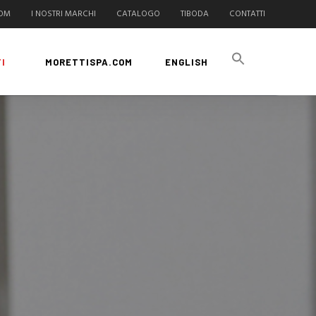
COM
I NOSTRI MARCHI
CATALOGO
TIBODA
CONTATTI
I
MORETTISPA.COM
ENGLISH