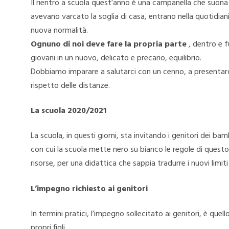
Il rientro a scuola quest’anno è una campanella che suona p
avevano varcato la soglia di casa, entrano nella quotidianità
nuova normalità.
Ognuno di noi deve fare la propria parte
, dentro e f
giovani in un nuovo, delicato e precario, equilibrio.
Dobbiamo imparare a salutarci con un cenno, a presentarci
rispetto delle distanze.
La scuola 2020/2021
La scuola, in questi giorni, sta invitando i genitori dei b
con cui la scuola mette nero su bianco le regole di questo
risorse, per una didattica che sappia tradurre i nuovi limit
L’impegno richiesto ai genitori
In termini pratici, l’impegno sollecitato ai genitori, è que
propri figli.