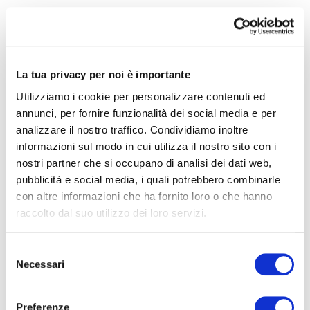
La chiusura di palestre e centri sportivi, lo smart working,
le chiusure di attività commerciali e l’invito a ridurre al
minimo le uscite, hanno contribuito ad un incremento
La tua privacy per noi è importante
considerevole della nostra sedentarietà.
Utilizziamo i cookie per personalizzare contenuti ed
annunci, per fornire funzionalità dei social media e per
Passiamo dalla scrivania alla tavola, dal divano al letto, e
analizzare il nostro traffico. Condividiamo inoltre
conduciamo uno stile di vita inattivo e malsano
, in
informazioni sul modo in cui utilizza il nostro sito con i
grado di danneggiare nel medio e lungo termine la nostra
nostri partner che si occupano di analisi dei dati web,
salute.
pubblicità e social media, i quali potrebbero combinarle
con altre informazioni che ha fornito loro o che hanno
L’Organizzazione Mondiale della Sanità, mettendoci in
raccolto dal suo utilizzo dei loro servizi.
guardia in merito agli
effetti negativi della vita
sedentaria
, afferma:
“uno stile di vita sedentario
Selezione
aumenta le cause di mortalità, raddoppia il rischio di
Necessari
del
insorgenza di malattie cardiovascolari e diabete,
consenso
favorisce sovrappeso e obesità, aumenta il rischio di
Preferenze