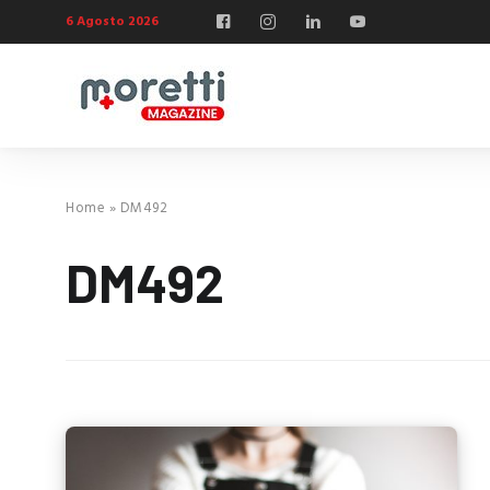
6 Agosto 2026
Home
»
DM492
DM492