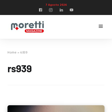
7 Agosto 2026
Home
»
rs939
rs939