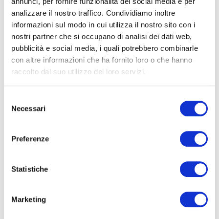
annunci, per fornire funzionalità dei social media e per
analizzare il nostro traffico. Condividiamo inoltre
informazioni sul modo in cui utilizza il nostro sito con i
nostri partner che si occupano di analisi dei dati web,
La rubrica di Pepitosa
pubblicità e social media, i quali potrebbero combinarle
con altre informazioni che ha fornito loro o che hanno
raccolto dal suo utilizzo dei loro servizi.
Selezione
Necessari
del
Mondo Moretti
consenso
Preferenze
Statistiche
Prodotti
Marketing